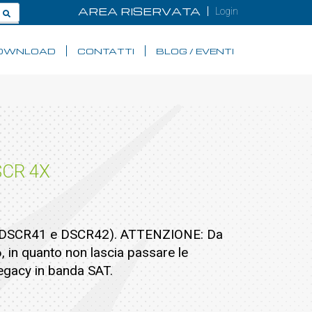
AREA RISERVATA
Login
OWNLOAD
CONTATTI
BLOG / EVENTI
SCR 4X
4x (DSCR41 e DSCR42). ATTENZIONE: Da
 in quanto non lascia passare le
gacy in banda SAT.