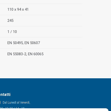
110 x 94 x 41
245
1 / 10
EN 50495, EN 50607
EN 55083-2, EN 60065
ntatti
Dal Lunedì al Venerdì,
30 - 12.30 / 14 - 18