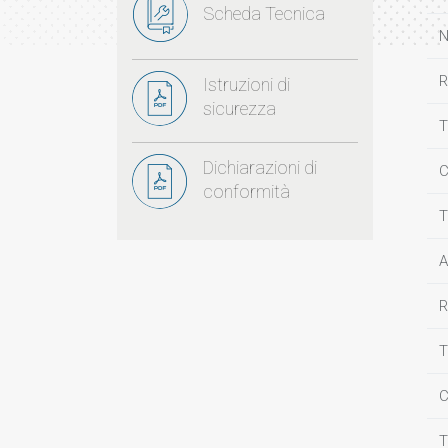
Scheda Tecnica
N
R
Istruzioni di
sicurezza
T
Dichiarazioni di
C
conformità
T
A
R
T
C
T