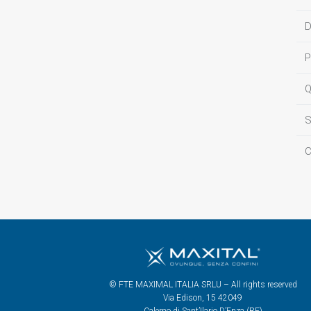
D
P
Q
S
C
© FTE MAXIMAL ITALIA SRLU – All rights reserved
Via Edison, 15 42049