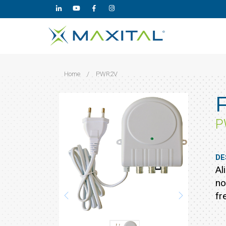
Home
/
PWR2V
P
DE
Al
no
fr