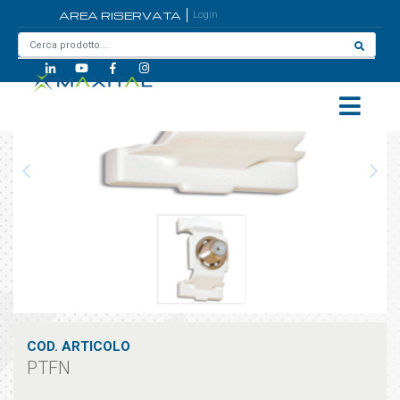
AREA RISERVATA
Login
Home
/
PTFN
COD. ARTICOLO
PTFN