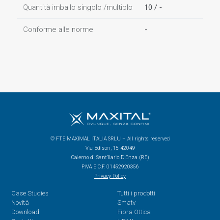
Quantità imballo singolo /multiplo
10 / -
Conforme alle norme
-
© FTE MAXIMAL ITALIA SRLU – All rights reserved
Via Edison, 15 42049
Calerno di Sant’Ilario D’Enza (RE)
P.IVA E C.F. 01452920356
Privacy Policy
Case Studies
Tutti i prodotti
Novità
Smatv
Download
Fibra Ottica