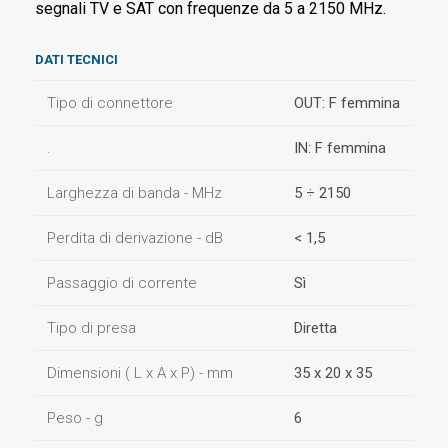
segnali TV e SAT con frequenze da 5 a 2150 MHz.
DATI TECNICI
Tipo di connettore
OUT: F femmina
.
IN: F femmina
Larghezza di banda - MHz
5 ÷ 2150
Perdita di derivazione - dB
< 1,5
Passaggio di corrente
Sì
Tipo di presa
Diretta
Dimensioni ( L x A x P) - mm
35 x 20 x 35
Peso - g
6