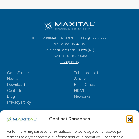
© FTE MAXIMAL ITALIA SRLU – All rights reserved
Via Edison, 15 42049
Calerno di Sant’Ilario D’Enza (RE)
P.IVA E C.F. 01452920356
Privacy Policy
Case Studies
Tutti i prodotti
Novità
Smatv
Download
Fibra Ottica
Contatti
HDMI
Blog
Networks
Privacy Policy
Contatti
Gestisci Consenso
Dal Lunedì al Venerdì,
Per fornire le migliori esperienze, utilizziamo tecnologie come i cookie per
08.30 - 12.30 / 14 - 18
memorizzare e/o accedere alle informazioni del dispositivo. Il consenso a