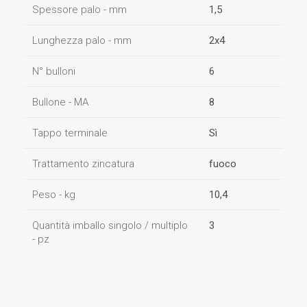
Spessore palo - mm
1,5
Lunghezza palo - mm
2x4
N° bulloni
6
Bullone - MA
8
Tappo terminale
Sì
Trattamento zincatura
fuoco
Peso - kg
10,4
Quantità imballo singolo / multiplo
3
- pz