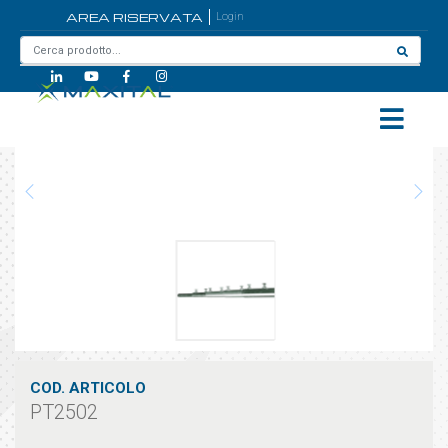
AREA RISERVATA
Login
Home
/
PT2502
COD. ARTICOLO
PT2502