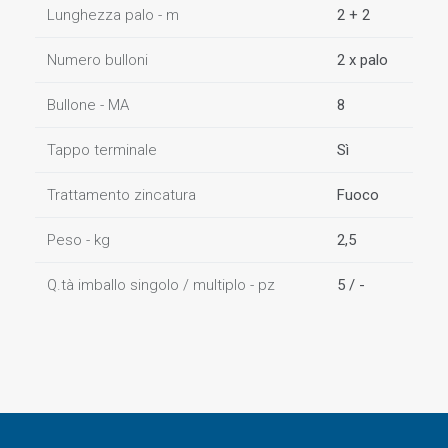
Lunghezza palo - m
2 + 2
Numero bulloni
2 x palo
Bullone - MA
8
Tappo terminale
Sì
Trattamento zincatura
Fuoco
Peso - kg
2,5
Q.tà imballo singolo / multiplo - pz
5 / -