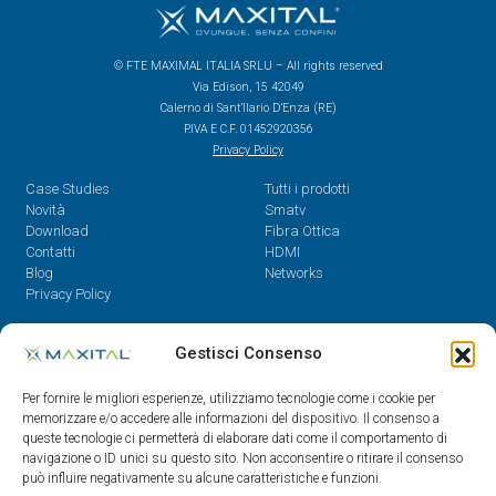
© FTE MAXIMAL ITALIA SRLU – All rights reserved
Via Edison, 15 42049
Calerno di Sant’Ilario D’Enza (RE)
P.IVA E C.F. 01452920356
Privacy Policy
Case Studies
Tutti i prodotti
Novità
Smatv
Download
Fibra Ottica
Contatti
HDMI
Blog
Networks
Privacy Policy
Contatti
Gestisci Consenso
Dal Lunedì al Venerdì,
Per fornire le migliori esperienze, utilizziamo tecnologie come i cookie per
08.30 - 12.30 / 14 - 18
memorizzare e/o accedere alle informazioni del dispositivo. Il consenso a
queste tecnologie ci permetterà di elaborare dati come il comportamento di
0522/909701
navigazione o ID unici su questo sito. Non acconsentire o ritirare il consenso
0522/909748
può influire negativamente su alcune caratteristiche e funzioni.