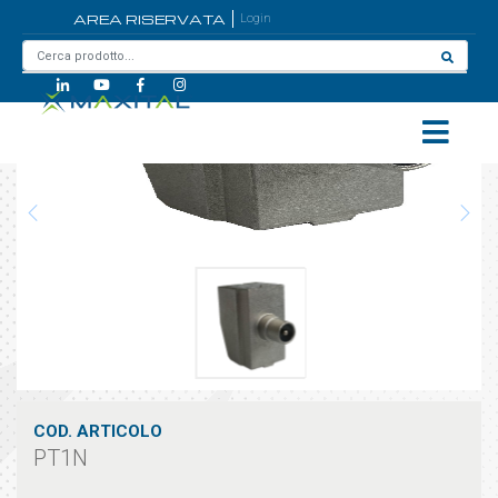
AREA RISERVATA
Login
Home
/
PT1N
COD. ARTICOLO
PT1N