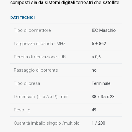
composti sia da sistemi digitali terrestri che satellite.
DATI TECNICI
Tipo di connettore
IEC Maschio
Larghezza di banda - MHz
5 ÷ 862
Perdita di derivazione - dB
< 0,6
Passaggio di corrente
no
Tipo di presa
Terminale
Dimensioni ( L x A x P) - mm
38 x 35 x 23
Peso - g
49
Quantità imballo singolo /multiplo
1 / 200