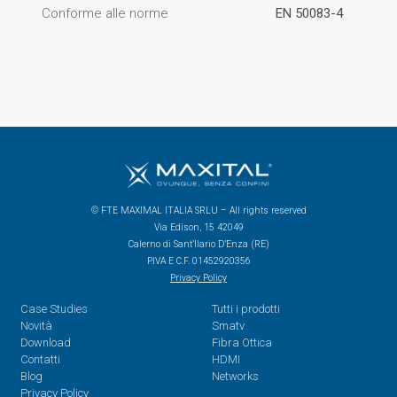
Conforme alle norme
EN 50083-4
© FTE MAXIMAL ITALIA SRLU – All rights reserved
Via Edison, 15 42049
Calerno di Sant’Ilario D’Enza (RE)
P.IVA E C.F. 01452920356
Privacy Policy
Case Studies
Tutti i prodotti
Novità
Smatv
Download
Fibra Ottica
Contatti
HDMI
Blog
Networks
Privacy Policy