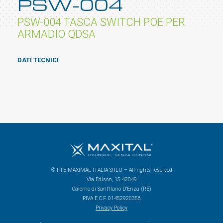
PSW-004
PSW-004 TASCA SWITCH POE PER
ARMADIO QDSA
DATI TECNICI
© FTE MAXIMAL ITALIA SRLU – All rights reserved
Via Edison, 15 42049
Calerno di Sant’Ilario D’Enza (RE)
P.IVA E C.F. 01452920356
Privacy Policy