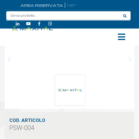
AREA RISERVATA
Login
Home
/
PSW-004
COD. ARTICOLO
PSW-004