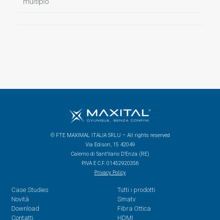
multiplo
© FTE MAXIMAL ITALIA SRLU – All rights reserved
Via Edison, 15 42049
Calerno di Sant’Ilario D’Enza (RE)
P.IVA E C.F. 01452920356
Privacy Policy
Case Studies
Tutti i prodotti
Novità
Smatv
Download
Fibra Ottica
Contatti
HDMI