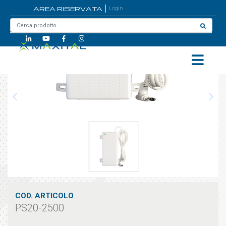
AREA RISERVATA
Login
Home
/
PS20-2500
COD. ARTICOLO
PS20-2500