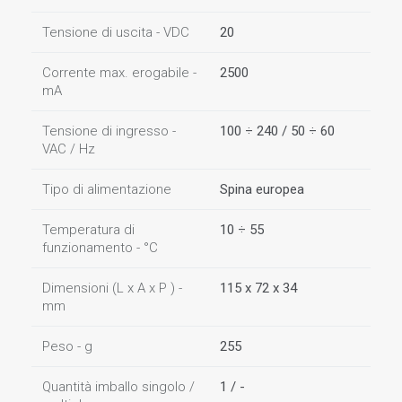
Tensione di uscita - VDC
20
Corrente max. erogabile -
2500
mA
Tensione di ingresso -
100 ÷ 240 / 50 ÷ 60
VAC / Hz
Tipo di alimentazione
Spina europea
Temperatura di
10 ÷ 55
funzionamento - °C
Dimensioni (L x A x P ) -
115 x 72 x 34
mm
Peso - g
255
Quantità imballo singolo /
1 / -