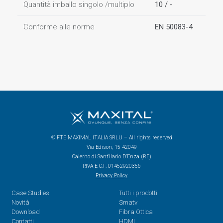
Quantità imballo singolo /multiplo
10 / -
Conforme alle norme
EN 50083-4
© FTE MAXIMAL ITALIA SRLU – All rights reserved
Via Edison, 15 42049
Calerno di Sant’Ilario D’Enza (RE)
P.IVA E C.F. 01452920356
Privacy Policy
Case Studies
Tutti i prodotti
Novità
Smatv
Download
Fibra Ottica
Contatti
HDMI