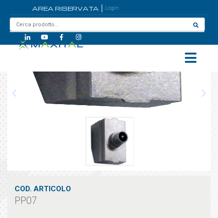
AREA RISERVATA
Login
Home
/
PP07
COD. ARTICOLO
PP07