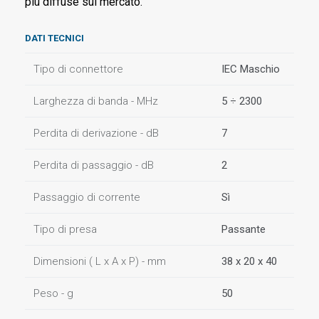
più diffuse sul mercato.
DATI TECNICI
Tipo di connettore
IEC Maschio
Larghezza di banda - MHz
5 ÷ 2300
Perdita di derivazione - dB
7
Perdita di passaggio - dB
2
Passaggio di corrente
Sì
Tipo di presa
Passante
Dimensioni ( L x A x P) - mm
38 x 20 x 40
Peso - g
50