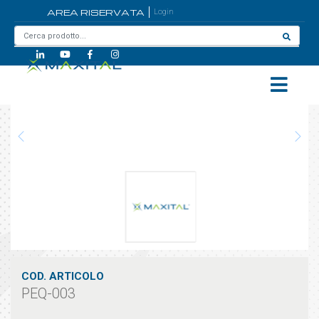
AREA RISERVATA
Login
Home
/
PEQ-003
COD. ARTICOLO
PEQ-003