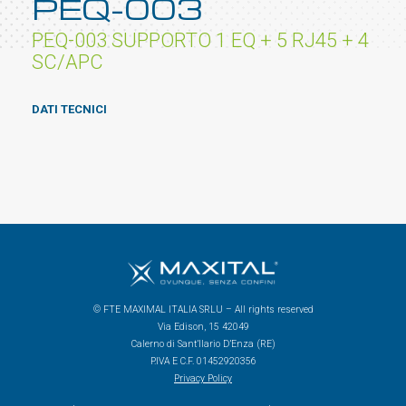
PEQ-003
PEQ-003 SUPPORTO 1 EQ + 5 RJ45 + 4
SC/APC
DATI TECNICI
© FTE MAXIMAL ITALIA SRLU – All rights reserved
Via Edison, 15 42049
Calerno di Sant’Ilario D’Enza (RE)
P.IVA E C.F. 01452920356
Privacy Policy