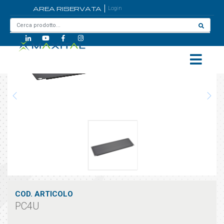
AREA RISERVATA
Login
Home
/
PC4U
COD. ARTICOLO
PC4U