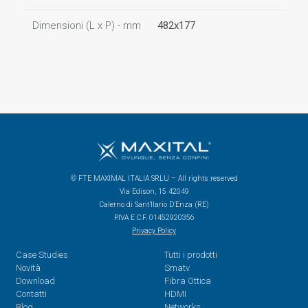
Dimensioni (L x P) - mm
482x177
© FTE MAXIMAL ITALIA SRLU – All rights reserved
Via Edison, 15 42049
Calerno di Sant’Ilario D’Enza (RE)
P.IVA E C.F. 01452920356
Privacy Policy
Case Studies
Tutti i prodotti
Novità
Smatv
Download
Fibra Ottica
Contatti
HDMI
Blog
Networks