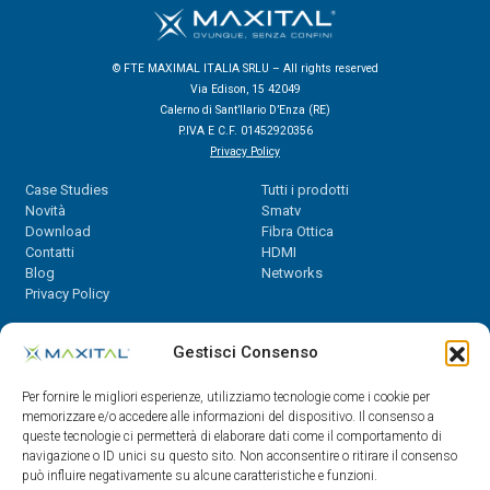
© FTE MAXIMAL ITALIA SRLU – All rights reserved
Via Edison, 15 42049
Calerno di Sant’Ilario D’Enza (RE)
P.IVA E C.F. 01452920356
Privacy Policy
Case Studies
Tutti i prodotti
Novità
Smatv
Download
Fibra Ottica
Contatti
HDMI
Blog
Networks
Privacy Policy
Contatti
Gestisci Consenso
Dal Lunedì al Venerdì,
Per fornire le migliori esperienze, utilizziamo tecnologie come i cookie per
08.30 - 12.30 / 14 - 18
memorizzare e/o accedere alle informazioni del dispositivo. Il consenso a
queste tecnologie ci permetterà di elaborare dati come il comportamento di
0522/909701
navigazione o ID unici su questo sito. Non acconsentire o ritirare il consenso
0522/909748
può influire negativamente su alcune caratteristiche e funzioni.