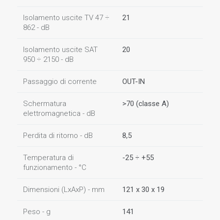
Isolamento uscite TV 47 ÷
21
862 - dB
Isolamento uscite SAT
20
950 ÷ 2150 - dB
Passaggio di corrente
OUT-IN
Schermatura
>70 (classe A)
elettromagnetica - dB
Perdita di ritorno - dB
8,5
Temperatura di
-25 ÷ +55
funzionamento - °C
Dimensioni (LxAxP) - mm
121 x 30 x 19
Peso - g
141