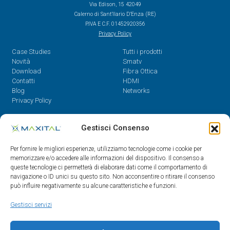
Via Edison, 15 42049
Calerno di Sant’Ilario D’Enza (RE)
P.IVA E C.F. 01452920356
Privacy Policy
Case Studies
Tutti i prodotti
Novità
Smatv
Download
Fibra Ottica
Contatti
HDMI
Blog
Networks
Privacy Policy
Contatti
Gestisci Consenso
Dal Lunedì al Venerdì,
Per fornire le migliori esperienze, utilizziamo tecnologie come i cookie per
08.30 - 12.30 / 14 - 18
memorizzare e/o accedere alle informazioni del dispositivo. Il consenso a
queste tecnologie ci permetterà di elaborare dati come il comportamento di
0522/909701
navigazione o ID unici su questo sito. Non acconsentire o ritirare il consenso
0522/909748
può influire negativamente su alcune caratteristiche e funzioni.
info@maxital.it
Gestisci servizi