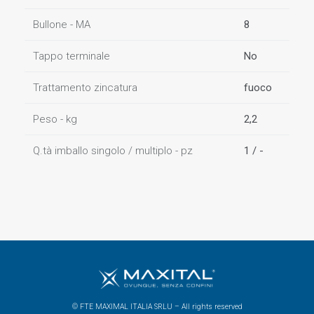
Bullone - MA
8
Tappo terminale
No
Trattamento zincatura
fuoco
Peso - kg
2,2
Q.tà imballo singolo / multiplo - pz
1 / -
© FTE MAXIMAL ITALIA SRLU – All rights reserved