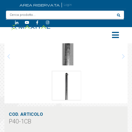
AREA RISERVATA
Login
Home
/
P40-1CB
COD. ARTICOLO
P40-1CB