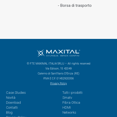
- Borsa di trasporto
© FTE MAXIMAL ITALIA SRLU – All rights reserved
Via Edison, 15 42049
Calerno di Sant’Ilario D’Enza (RE)
P.IVA E C.F. 01452920356
Privacy Policy
Case Studies
Tutti i prodotti
Novità
Smatv
Download
Fibra Ottica
Contatti
HDMI
Blog
Networks