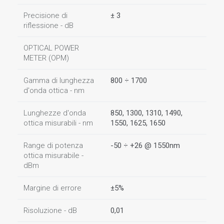
Precisione di
± 3
riflessione - dB
OPTICAL POWER
METER (OPM)
Gamma di lunghezza
800 ÷ 1700
d'onda ottica - nm
Lunghezze d'onda
850, 1300, 1310, 1490,
ottica misurabili - nm
1550, 1625, 1650
Range di potenza
-50 ÷ +26 @ 1550nm
ottica misurabile -
dBm
Margine di errore
±5%
Risoluzione - dB
0,01