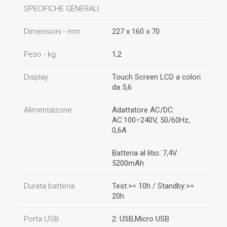
SPECIFICHE GENERALI
Dimensioni - mm
227 x 160 x 70
Peso - kg
1,2
Display
Touch Screen LCD a colori
da 5,6
Alimentaizone
Adattatore AC/DC:
AC:100÷240V, 50/60Hz,
0,6A
Batteria al litio: 7,4V
5200mAh
Durata batteria
Test:>= 10h / Standby:>=
20h
Porta USB
2: USB,Micro USB