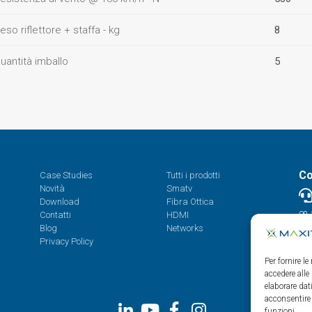
eso riflettore + staffa - kg
8
uantità imballo
5
Co
Case Studies
Tutti i prodotti
Novità
Smatv
Download
Fibra Ottica
Contatti
HDMI
08.
Blog
Networks
Privacy Policy
Per fornire l
accedere alle
elaborare da
acconsentire 
funzioni.