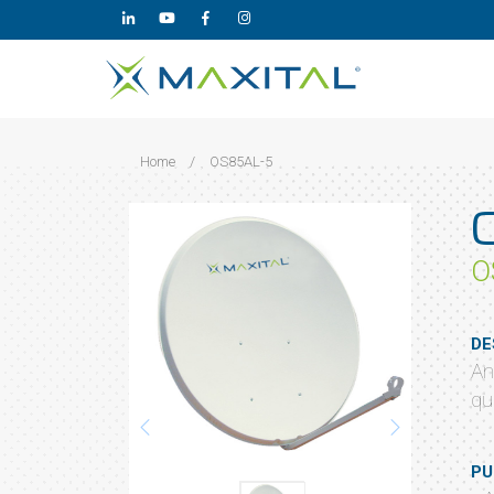
Home
/
OS85AL-5
O
DE
An
qu
PU