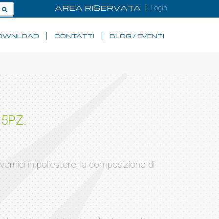
AREA RISERVATA
Login
OWNLOAD
CONTATTI
BLOG / EVENTI
5PZ.
ernici in poliestere, la composizione di