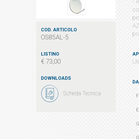
- 
co
pe
AZ
COD. ARTICOLO
po
OS85AL-5
LISTINO
AP
€ 73,00
Ut
DOWNLOADS
DA
Scheda Tecnica
F
E
G
G