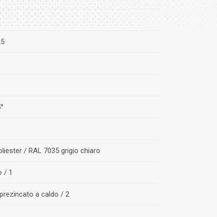
25
5°
liester / RAL 7035 grigio chiaro
o / 1
prezincato a caldo / 2