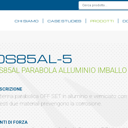
CHI SIAMO
CASE STUDIES
PRODOTTI
D
OS85AL-5
S85AL PARABOLA ALLUMINIO IMBALLO 
SCRIZIONE
tenna parabolica OFF SET in alluminio e verniciato con v
esti due materiali prevengono la corrosione.
NTI DI FORZA