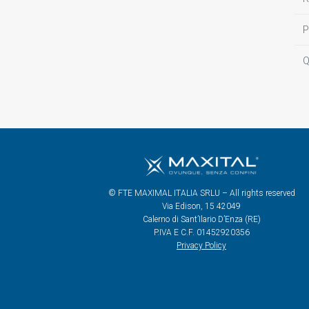
P
Q
© FTE MAXIMAL ITALIA SRLU – All rights reserved
Via Edison, 15 42049
Calerno di Sant’Ilario D’Enza (RE)
P.IVA E C.F. 01452920356
Privacy Policy