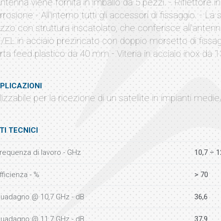
Antenna viene fornita in imballo da 5 pezzi. - Riflettore in
rrosione - All'interno tutti gli accessori di fissaggio. - L
zzo con struttura inscatolato, che conferisce all'antenn
/EL in acciaio prezincato con doppio morsetto di fissa
rta feed plastico da 40 mm - Viteria in acciaio inox da
PLICAZIONI
ilizzabile per la ricezione di un satellite in impianti medi
TI TECNICI
requenza di lavoro - GHz
10,7 ÷ 1
fficienza - %
> 70
uadagno @ 10,7 GHz - dB
36,6
uadagno @ 11,7 GHz - dB
37,9