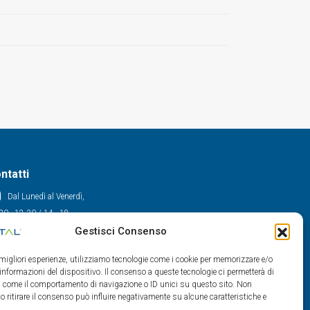
ntatti
Dal Lunedì al Venerdì,
30 - 12.30 / 14 - 18
Gestisci Consenso
0522/909701
0522/909748
e migliori esperienze, utilizziamo tecnologie come i cookie per memorizzare e/o
info@maxital.it
 informazioni del dispositivo. Il consenso a queste tecnologie ci permetterà di
ti come il comportamento di navigazione o ID unici su questo sito. Non
o ritirare il consenso può influire negativamente su alcune caratteristiche e