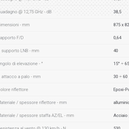
uadagno @ 12,75 GHz - dB
38,5
imensioni - mm
875 x 8
apporto F/D
0,64
 supporto LNB - mm
40
ngolo di elevazione - °
15° ÷ 6
 attacco a palo - mm
30 ÷ 60
olore riflettore
Epoxi-Po
ateriale / spessore riflettore - mm
allumini
ateriale / spessore staffa AZ/EL - mm
Acciaio 
esistenza al vento @ 130 km/h - N
530