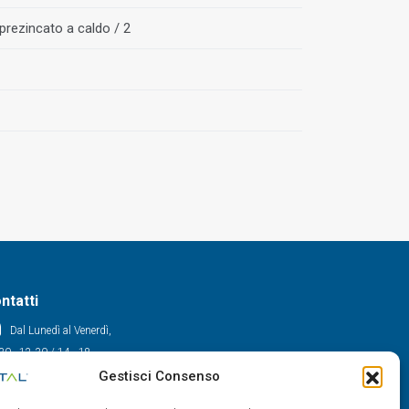
prezincato a caldo / 2
ntatti
Dal Lunedì al Venerdì,
30 - 12.30 / 14 - 18
Gestisci Consenso
0522/909701
0522/909748