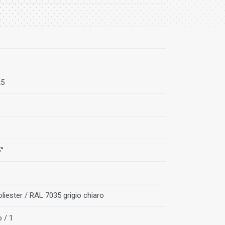
25
5°
liester / RAL 7035 grigio chiaro
o / 1