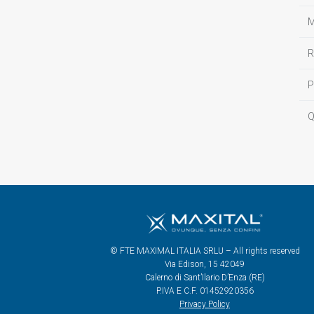
M
R
P
Q
© FTE MAXIMAL ITALIA SRLU – All rights reserved
Via Edison, 15 42049
Calerno di Sant’Ilario D’Enza (RE)
P.IVA E C.F. 01452920356
Privacy Policy