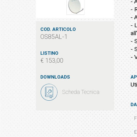
- 
- 
- 
- 
COD. ARTICOLO
al
OS85AL-1
- 
- 
LISTINO
- 
€ 153,00
DOWNLOADS
AP
Ut
Scheda Tecnica
DA
F
E