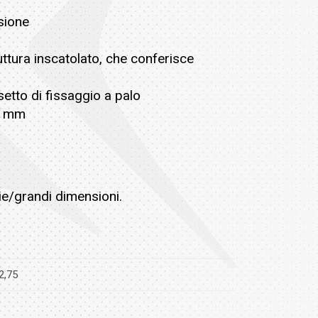
osione
uttura inscatolato, che conferisce
etto di fissaggio a palo
40 mm
edie/grandi dimensioni.
2,75