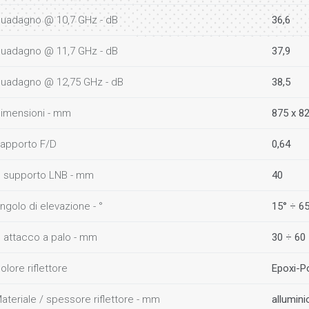
uadagno @ 10,7 GHz - dB
36,6
uadagno @ 11,7 GHz - dB
37,9
uadagno @ 12,75 GHz - dB
38,5
imensioni - mm
875 x 8
apporto F/D
0,64
 supporto LNB - mm
40
ngolo di elevazione - °
15° ÷ 6
 attacco a palo - mm
30 ÷ 60
olore riflettore
Epoxi-Po
ateriale / spessore riflettore - mm
allumini