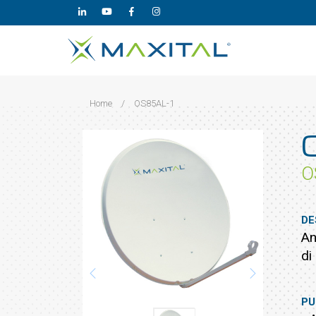
Home
/
OS85AL-1
O
DE
An
di
PU