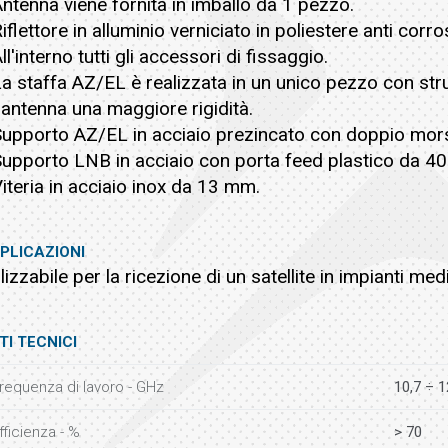
Antenna viene fornita in imballo da 1 pezzo.
Riflettore in alluminio verniciato in poliestere anti corr
All'interno tutti gli accessori di fissaggio.
La staffa AZ/EL è realizzata in un unico pezzo con str
l'antenna una maggiore rigidità.
Supporto AZ/EL in acciaio prezincato con doppio mors
Supporto LNB in acciaio con porta feed plastico da 
Viteria in acciaio inox da 13 mm.
PLICAZIONI
ilizzabile per la ricezione di un satellite in impianti m
TI TECNICI
requenza di lavoro - GHz
10,7 ÷ 1
fficienza - %
> 70