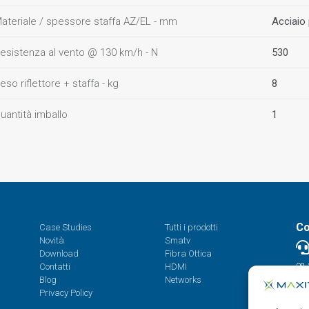
ateriale / spessore staffa AZ/EL - mm
Acciaio 
esistenza al vento @ 130 km/h - N
530
eso riflettore + staffa - kg
8
uantità imballo
1
Co
Case Studies
Tutti i prodotti
Novità
Smatv
Download
Fibra Ottica
Contatti
HDMI
08.
Blog
Networks
Privacy Policy