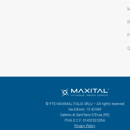
M
R
P
Q
© FTE MAXIMAL ITALIA SRLU – All rights reserved
Via Edison, 15 42049
Calerno di Sant’Ilario D’Enza (RE)
P.IVA E C.F. 01452920356
Privacy Policy