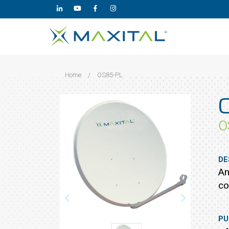
Home
/
OS85-PL
O
DE
An
co
PU