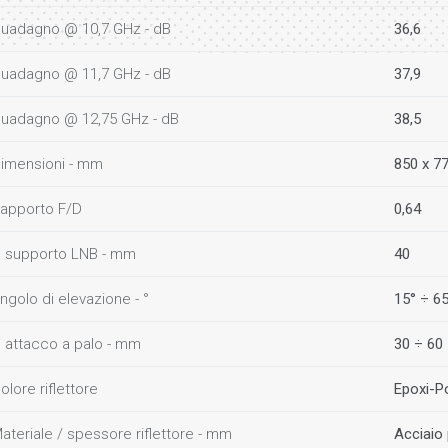
uadagno @ 10,7 GHz - dB
36,6
uadagno @ 11,7 GHz - dB
37,9
uadagno @ 12,75 GHz - dB
38,5
imensioni - mm
850 x 7
apporto F/D
0,64
 supporto LNB - mm
40
ngolo di elevazione - °
15° ÷ 6
 attacco a palo - mm
30 ÷ 60
olore riflettore
Epoxi-Po
ateriale / spessore riflettore - mm
Acciaio 