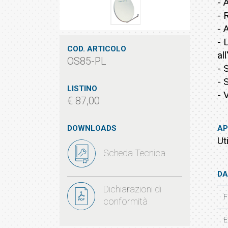
- 
- 
- 
- 
COD. ARTICOLO
al
OS85-PL
- 
- 
LISTINO
- 
€ 87,00
DOWNLOADS
AP
Ut
Scheda Tecnica
DA
Dichiarazioni di
F
conformità
E