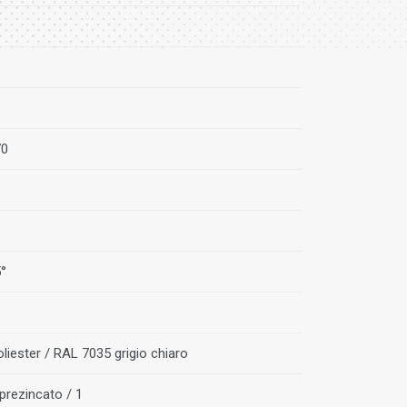
70
5°
liester / RAL 7035 grigio chiaro
prezincato / 1