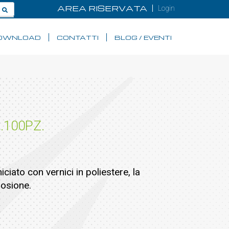
AREA RISERVATA
Login
OWNLOAD
CONTATTI
BLOG / EVENTI
.100PZ.
iato con vernici in poliestere, la
rosione.