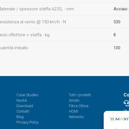
ateriale / spessore staffa AZ/EL - mm
Acciaio 
esistenza al vento @ 130 km/h - N
530
eso riflettore + staffa - kg
8
uantità imballo
100
Co
Case Studies
Tutti i prodotti
Novità
Smatv
Download
Fibra Ottica
Contatti
HDMI
08.
Blog
Networks
Privacy Policy