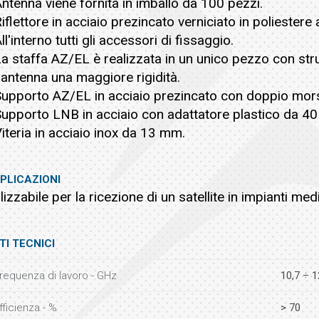
Antenna viene fornita in imballo da 100 pezzi.
Riflettore in acciaio prezincato verniciato in poliestere
All'interno tutti gli accessori di fissaggio.
La staffa AZ/EL è realizzata in un unico pezzo con str
l'antenna una maggiore rigidità.
Supporto AZ/EL in acciaio prezincato con doppio mors
Supporto LNB in acciaio con adattatore plastico da 
Viteria in acciaio inox da 13 mm.
PLICAZIONI
ilizzabile per la ricezione di un satellite in impianti m
TI TECNICI
requenza di lavoro - GHz
10,7 ÷ 1
fficienza - %
> 70