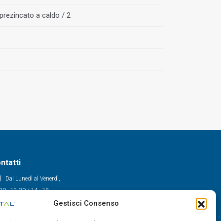
prezincato a caldo / 2
ntatti
Dal Lunedì al Venerdì,
30 - 12.30 / 14 - 18
Gestisci Consenso
0522/909701
0522/909748