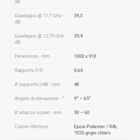
dB
Guadagno @ 11,7 GHz -
39,3
dB
Guadagno @ 12,75 GHz -
39,4
dB
Dimensioni - mm
1000 x 910
Rapporto F/D
0,64
Ø supporto LNB - mm
40
Angolo di elevazione - °
9° ÷ 65°
Ø attacco a palo - mm
30 ÷ 60
Colore riflettore
Epoxi-Poliester / RAL
7035 grigio chiaro