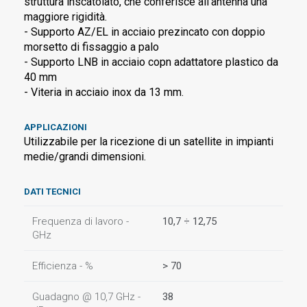
struttura inscatolato, che conferisce all'antenna una
maggiore rigidità.
- Supporto AZ/EL in acciaio prezincato con doppio
morsetto di fissaggio a palo
- Supporto LNB in acciaio copn adattatore plastico da
40 mm
- Viteria in acciaio inox da 13 mm.
APPLICAZIONI
Utilizzabile per la ricezione di un satellite in impianti
medie/grandi dimensioni.
DATI TECNICI
Frequenza di lavoro -
10,7 ÷ 12,75
GHz
Efficienza - %
> 70
Guadagno @ 10,7 GHz -
38