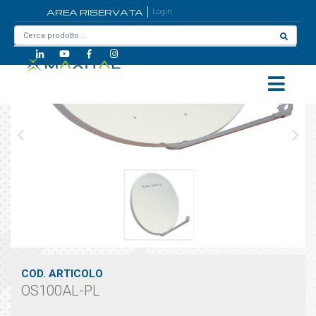
AREA RISERVATA
Login
Home
/
OS100AL-PL
COD. ARTICOLO
OS100AL-PL