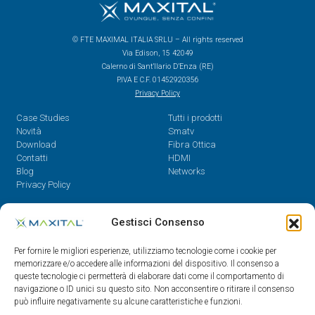
© FTE MAXIMAL ITALIA SRLU – All rights reserved
Via Edison, 15 42049
Calerno di Sant’Ilario D’Enza (RE)
P.IVA E C.F. 01452920356
Privacy Policy
Case Studies
Tutti i prodotti
Novità
Smatv
Download
Fibra Ottica
Contatti
HDMI
Blog
Networks
Privacy Policy
Contatti
Gestisci Consenso
Dal Lunedì al Venerdì,
Per fornire le migliori esperienze, utilizziamo tecnologie come i cookie per
08.30 - 12.30 / 14 - 18
memorizzare e/o accedere alle informazioni del dispositivo. Il consenso a
queste tecnologie ci permetterà di elaborare dati come il comportamento di
0522/909701
navigazione o ID unici su questo sito. Non acconsentire o ritirare il consenso
0522/909748
può influire negativamente su alcune caratteristiche e funzioni.