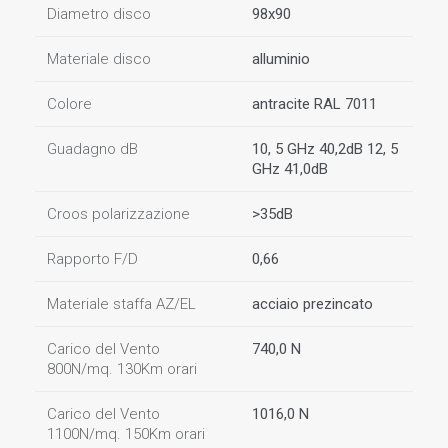
Diametro disco
98x90
Materiale disco
alluminio
Colore
antracite RAL 7011
Guadagno dB
10, 5 GHz 40,2dB 12, 5
GHz 41,0dB
Croos polarizzazione
>35dB
Rapporto F/D
0,66
Materiale staffa AZ/EL
acciaio prezincato
Carico del Vento
740,0 N
800N/mq. 130Km orari
Carico del Vento
1016,0 N
1100N/mq. 150Km orari