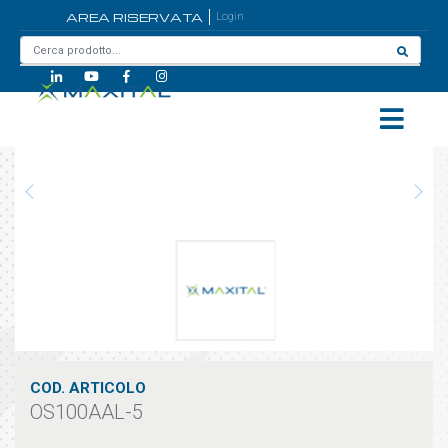
AREA RISERVATA
Login
Home
/
OS100AAL-5
COD. ARTICOLO
OS100AAL-5