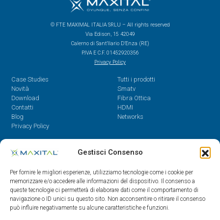
© FTE MAXIMAL ITALIA SRLU – All rights reserved
Via Edison, 15 42049
Calerno di Sant’Ilario D’Enza (RE)
P.IVA E C.F. 01452920356
Privacy Policy
Case Studies
Tutti i prodotti
Novità
Smatv
Download
Fibra Ottica
Contatti
HDMI
Blog
Networks
Privacy Policy
Contatti
Gestisci Consenso
Dal Lunedì al Venerdì,
Per fornire le migliori esperienze, utilizziamo tecnologie come i cookie per
08.30 - 12.30 / 14 - 18
memorizzare e/o accedere alle informazioni del dispositivo. Il consenso a
queste tecnologie ci permetterà di elaborare dati come il comportamento di
0522/909701
navigazione o ID unici su questo sito. Non acconsentire o ritirare il consenso
0522/909748
può influire negativamente su alcune caratteristiche e funzioni.
info@maxital.it