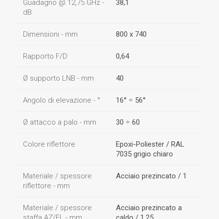
Guadagno @ 12,75 GHz -
38,1
dB
Dimensioni - mm
800 x 740
Rapporto F/D
0,64
Ø supporto LNB - mm
40
Angolo di elevazione - °
16° ÷ 56°
Ø attacco a palo - mm
30 ÷ 60
Colore riflettore
Epoxi-Poliester / RAL
7035 grigio chiaro
Materiale / spessore
Acciaio prezincato / 1
riflettore - mm
Materiale / spessore
Acciaio prezincato a
staffa AZ/EL - mm
caldo / 1,25