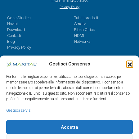
P.IVA E C.F. 01452920356
Privacy Policy
Case Studies
Tutti i prodotti
Novità
Smatv
Download
Fibra Ottica
Contatti
HDMI
Blog
Networks
Privacy Policy
Contatti
Gestisci Consenso
Dal Lunedì al Venerdì,
Per fornire le migliori esperienze, utilizziamo tecnologie come i cookie per
08.30 - 12.30 / 14 - 18
memorizzare e/o accedere alle informazioni del dispositivo. Il consenso a
queste tecnologie ci permetterà di elaborare dati come il comportamento di
0522/909701
navigazione o ID unici su questo sito. Non acconsentire o ritirare il consenso
0522/909748
può influire negativamente su alcune caratteristiche e funzioni.
info@maxital.it
Gestisci servizi
Accetta