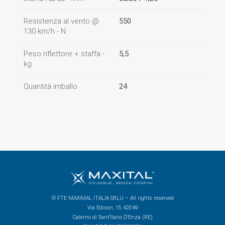
Resistenza al vento @
550
130 km/h - N
Peso riflettore + staffa -
5,5
kg
Quantità imballo
24
© FTE MAXIMAL ITALIA SRLU – All rights reserved
Via Edison, 15 42049
Calerno di Sant’Ilario D’Enza (RE)