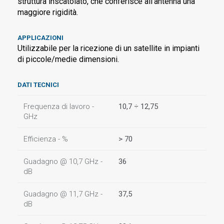
struttura inscatolato, che conferisce all'antenna una
maggiore rigidità.
APPLICAZIONI
Utilizzabile per la ricezione di un satellite in impianti
di piccole/medie dimensioni.
DATI TECNICI
Frequenza di lavoro -
10,7 ÷ 12,75
GHz
Efficienza - %
> 70
Guadagno @ 10,7 GHz -
36
dB
Guadagno @ 11,7 GHz -
37,5
dB