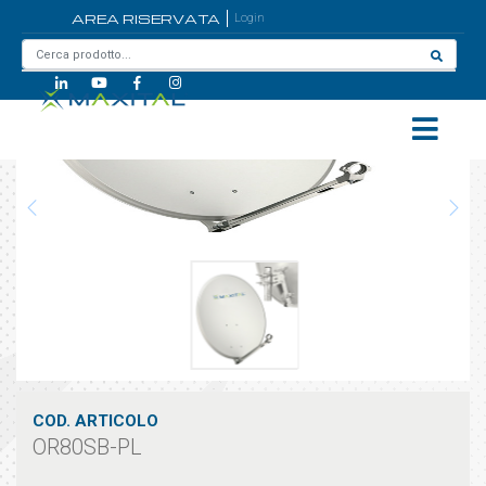
AREA RISERVATA
Login
Home
/
OR80SB-PL
COD. ARTICOLO
OR80SB-PL