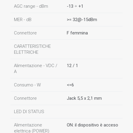
AGC range - dBm
-13 ÷ +1
MER - dB
>= 32@-15dBm
Connettore
F femmina
CARATTERISTICHE
ELETTRICHE
Alimentazione - VDC /
12 / 1
A
Consumo - W
<=6
Connettore
Jack 5,5 x 2,1 mm
LED DI STATUS
Alimentazione
ON: il dispositivo è acceso
elettrica (POWER)