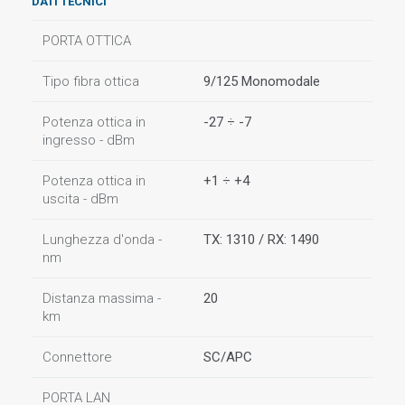
DATI TECNICI
PORTA OTTICA
Tipo fibra ottica
9/125 Monomodale
Potenza ottica in
-27 ÷ -7
ingresso - dBm
Potenza ottica in
+1 ÷ +4
uscita - dBm
Lunghezza d'onda -
TX: 1310 / RX: 1490
nm
Distanza massima -
20
km
Connettore
SC/APC
PORTA LAN