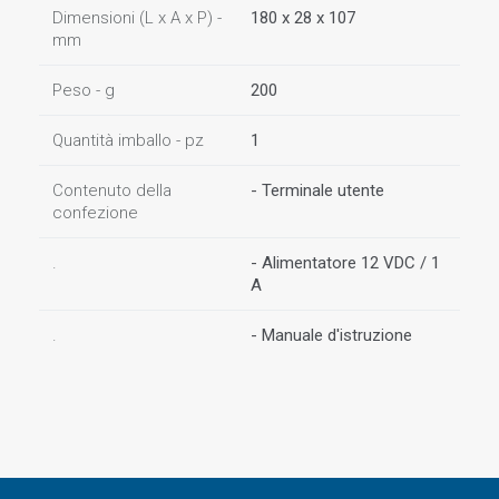
Dimensioni (L x A x P) -
180 x 28 x 107
mm
Peso - g
200
Quantità imballo - pz
1
Contenuto della
- Terminale utente
confezione
.
- Alimentatore 12 VDC / 1
A
.
- Manuale d'istruzione