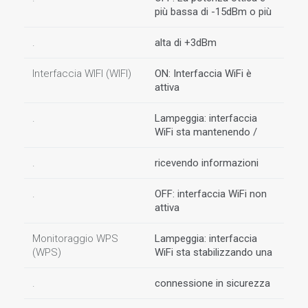
più bassa di -15dBm o più
.
alta di +3dBm
Interfaccia WIFI (WIFI)
ON: Interfaccia WiFi è
attiva
.
Lampeggia: interfaccia
WiFi sta mantenendo /
.
ricevendo informazioni
.
OFF: interfaccia WiFi non
attiva
Monitoraggio WPS
Lampeggia: interfaccia
(WPS)
WiFi sta stabilizzando una
.
connessione in sicurezza