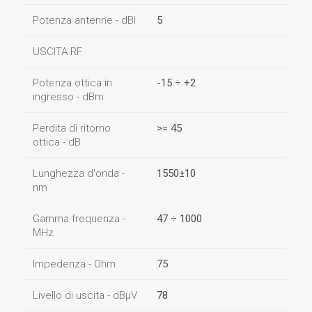
Potenza antenne - dBi
5
USCITA RF
Potenza ottica in
-15 ÷ +2
ingresso - dBm
Perdita di ritorno
>= 45
ottica - dB
Lunghezza d'onda -
1550±10
nm
Gamma frequenza -
47 ÷ 1000
MHz
Impedenza - Ohm
75
Livello di uscita - dBµV
78