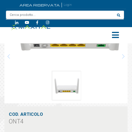
AREA RISERVATA
Login
Home
/
ONT4
COD. ARTICOLO
ONT4