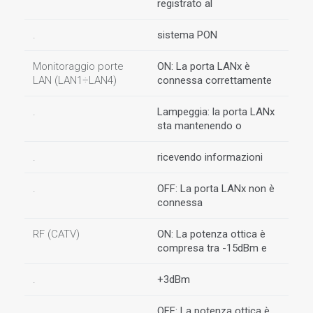
registrato al
.
sistema PON
Monitoraggio porte
ON: La porta LANx è
LAN (LAN1÷LAN4)
connessa correttamente
.
Lampeggia: la porta LANx
sta mantenendo o
.
ricevendo informazioni
.
OFF: La porta LANx non è
connessa
RF (CATV)
ON: La potenza ottica è
compresa tra -15dBm e
.
+3dBm
.
OFF: La potenza ottica è