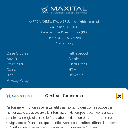
© FTE MAXIMAL ITALIA SRLU – All rights reserved
Via Edison, 15 42049
Calerno di Sant’Ilario D’Enza (RE)
P.IVA E C.F. 01452920356
Privacy Policy
Case Studies
Tutti i prodotti
Novità
Smatv
Download
Fibra Ottica
Contatti
HDMI
Blog
Networks
Privacy Policy
Contatti
Gestisci Consenso
Dal Lunedì al Venerdì,
Per fornire le migliori esperienze, utilizziamo tecnologie come i cookie per
08.30 - 12.30 / 14 - 18
memorizzare e/o accedere alle informazioni del dispositivo. Il consenso a
queste tecnologie ci permetterà di elaborare dati come il comportamento di
0522/909701
navigazione o ID unici su questo sito. Non acconsentire o ritirare il consenso
0522/909748