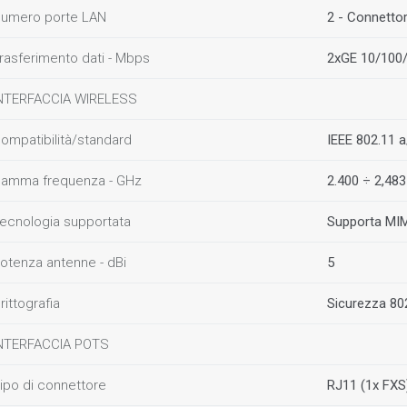
umero porte LAN
2 - Connetto
rasferimento dati - Mbps
2xGE 10/100
NTERFACCIA WIRELESS
ompatibilità/standard
IEEE 802.11 
amma frequenza - GHz
2.400 ÷ 2,483
ecnologia supportata
Supporta MIM
otenza antenne - dBi
5
rittografia
Sicurezza 8
NTERFACCIA POTS
ipo di connettore
RJ11 (1x FXS