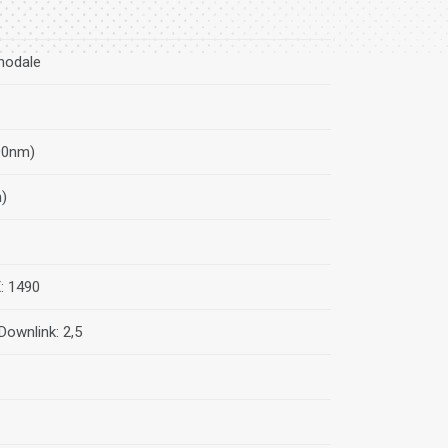
modale
90nm)
)
: 1490
 Downlink: 2,5