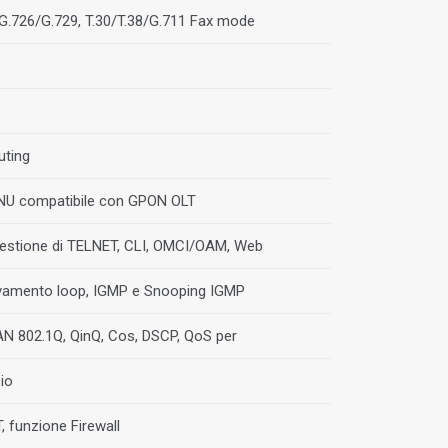
G.726/G.729, T.30/T.38/G.711 Fax mode
uting
NU compatibile con GPON OLT
gestione di TELNET, CLI, OMCI/OAM, Web
evamento loop, IGMP e Snooping IGMP
N 802.1Q, QinQ, Cos, DSCP, QoS per
zio
 funzione Firewall