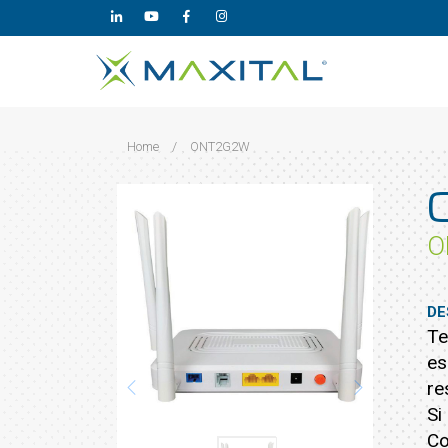
Home
/
ONT2G2W
O
DE
Te
es
re
Si
Co