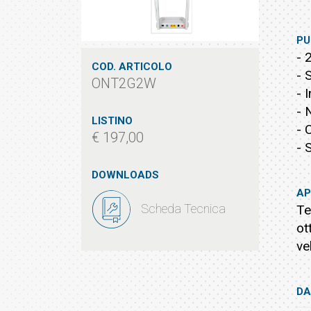
PU
- 
COD. ARTICOLO
- 
ONT2G2W
- 
- 
LISTINO
- 
€ 197,00
- 
DOWNLOADS
AP
Scheda Tecnica
Te
ot
ve
DA