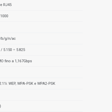
re RJ45
/1000
a/b/g/n/ac
 / 5.150 ÷ 5.825
O fino a 1,167Gbps
02.11i: WEP, WPA-PSK e WPA2-PSK
)