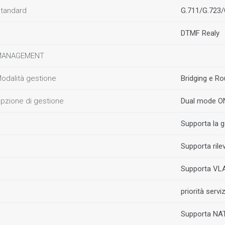
tandard
G.711/G.723/
DTMF Realy
MANAGEMENT
odalità gestione
Bridging e Ro
pzione di gestione
Dual mode O
Supporta la 
Supporta ril
Supporta VLA
priorità servi
Supporta NAT,