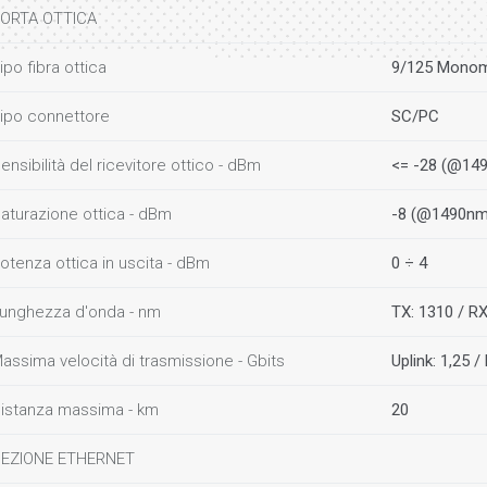
ORTA OTTICA
ipo fibra ottica
9/125 Mono
ipo connettore
SC/PC
ensibilità del ricevitore ottico - dBm
<= -28 (@14
aturazione ottica - dBm
-8 (@1490nm
otenza ottica in uscita - dBm
0 ÷ 4
unghezza d'onda - nm
TX: 1310 / RX
assima velocità di trasmissione - Gbits
Uplink: 1,25 /
istanza massima - km
20
EZIONE ETHERNET