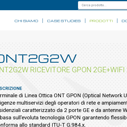
CHI SIAMO
CASE STUDIES
PRODOTTI
D
ONT2G2W
NT2G2W RICEVITORE GPON 2GE+WIFI 
SCRIZIONE
rminale di Linea Ottica ONT GPON (Optical Network Un
igenze multiservizi degli operatori di rete e ampiamente 
sidenziali caratterizzato da 2 porte GE e da antenne 
 basa sull'evoluta tecnologia GPON garantendo flessibil
nforma allo standard ITU-T G.984.x.