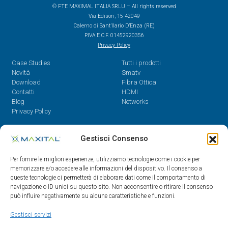
© FTE MAXIMAL ITALIA SRLU – All rights reserved
Via Edison, 15 42049
Calerno di Sant’Ilario D’Enza (RE)
P.IVA E C.F. 01452920356
Privacy Policy
Case Studies
Tutti i prodotti
Novità
Smatv
Download
Fibra Ottica
Contatti
HDMI
Blog
Networks
Privacy Policy
Contatti
Gestisci Consenso
Dal Lunedì al Venerdì,
Per fornire le migliori esperienze, utilizziamo tecnologie come i cookie per
08.30 - 12.30 / 14 - 18
memorizzare e/o accedere alle informazioni del dispositivo. Il consenso a
queste tecnologie ci permetterà di elaborare dati come il comportamento di
0522/909701
navigazione o ID unici su questo sito. Non acconsentire o ritirare il consenso
0522/909748
può influire negativamente su alcune caratteristiche e funzioni.
info@maxital.it
Gestisci servizi