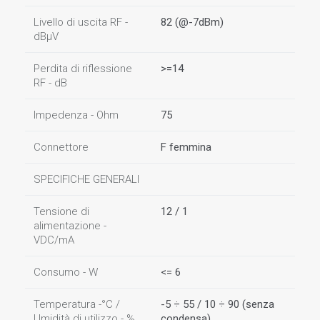
Livello di uscita RF -
82 (@-7dBm)
dBµV
Perdita di riflessione
>=14
RF - dB
Impedenza - Ohm
75
Connettore
F femmina
SPECIFICHE GENERALI
Tensione di
12 / 1
alimentazione -
VDC/mA
Consumo - W
<= 6
Temperatura -°C /
-5 ÷ 55 / 10 ÷ 90 (senza
Umidità di utilizzo - %
condensa)