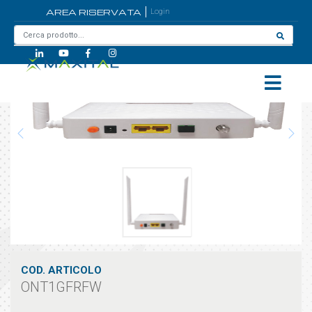
AREA RISERVATA
Login
Home
/
ONT1GFRFW
COD. ARTICOLO
ONT1GFRFW