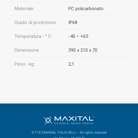
Materiale
PC policarbonato
Grado di protezione
IP68
Temperatura - ° C
-40 ÷ +65
Dimensione
390 x 210 x 70
Peso - kg
2,1
© FTE MAXIMAL ITALIA SRLU – All rights reserved