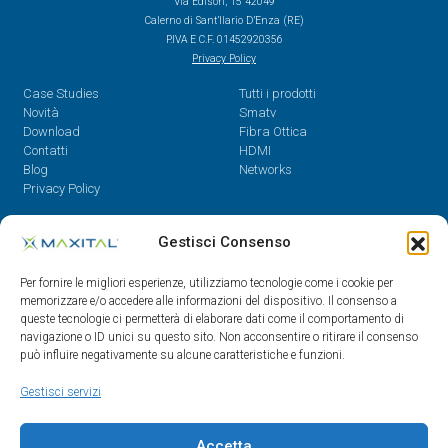
Via Edison, 15 42049
Calerno di Sant’Ilario D’Enza (RE)
P.IVA E C.F. 01452920356
Privacy Policy
Case Studies
Tutti i prodotti
Novità
Smatv
Download
Fibra Ottica
Contatti
HDMI
Blog
Networks
Privacy Policy
Contatti
Gestisci Consenso
Dal Lunedì al Venerdì,
Per fornire le migliori esperienze, utilizziamo tecnologie come i cookie per
08.30 - 12.30 / 14 - 18
memorizzare e/o accedere alle informazioni del dispositivo. Il consenso a
queste tecnologie ci permetterà di elaborare dati come il comportamento di
0522/909701
navigazione o ID unici su questo sito. Non acconsentire o ritirare il consenso
0522/909748
può influire negativamente su alcune caratteristiche e funzioni.
info@maxital.it
Gestisci servizi
Accetta