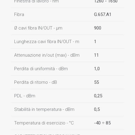
Finestra di lavoro - nm
1260 - 1650
Fibra
G.657.A1
Ø cavi fibra IN/OUT - µm
900
Lunghezza cavi fibra IN/OUT - m
1
Attenuazione in/out (max) - dBm
11
Perdita di uniformità - dBm
1,0
Perdita di ritorno - dB
55
PDL - dBm
0,25
Stabilità in temperatura - dBm
0,5
Temperatura di esercizio - °C
-40 ÷ 85