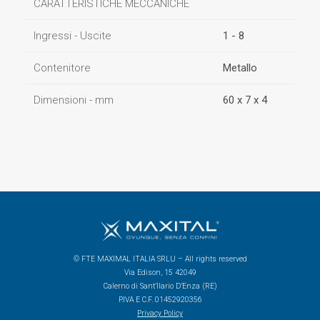
CARATTERISTICHE MECCANICHE
Ingressi - Uscite
1 - 8
Contenitore
Metallo
Dimensioni - mm
60 x 7 x 4
© FTE MAXIMAL ITALIA SRLU – All rights reserved
Via Edison, 15 42049
Calerno di Sant’Ilario D’Enza (RE)
P.IVA E C.F. 01452920356
Privacy Policy