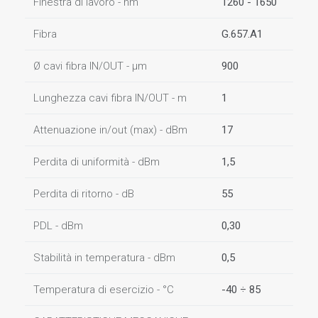
Finestra di lavoro - nm
1260 - 1650
Fibra
G.657.A1
Ø cavi fibra IN/OUT - µm
900
Lunghezza cavi fibra IN/OUT - m
1
Attenuazione in/out (max) - dBm
17
Perdita di uniformità - dBm
1,5
Perdita di ritorno - dB
55
PDL - dBm
0,30
Stabilità in temperatura - dBm
0,5
Temperatura di esercizio - °C
-40 ÷ 85