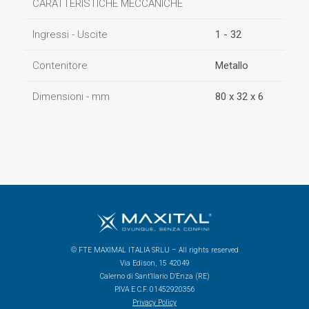
CARATTERISTICHE MECCANICHE
Ingressi - Uscite
1 - 32
Contenitore
Metallo
Dimensioni - mm
80 x 32 x 6
© FTE MAXIMAL ITALIA SRLU – All rights reserved
Via Edison, 15 42049
Calerno di Sant’Ilario D’Enza (RE)
P.IVA E C.F. 01452920356
Privacy Policy