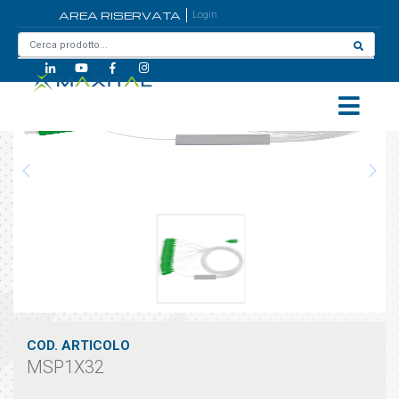
AREA RISERVATA
Login
Home
/
MSP1X32
COD. ARTICOLO
MSP1X32