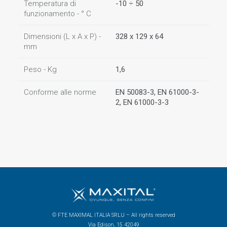
Temperatura di
-10 ÷ 50
funzionamento - ° C
Dimensioni (L x A x P) -
328 x 129 x 64
mm
Peso - Kg
1,6
Conforme alle norme
EN 50083-3, EN 61000-3-
2, EN 61000-3-3
© FTE MAXIMAL ITALIA SRLU – All rights reserved
Via Edison, 15 42049