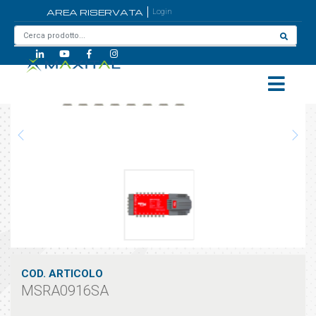
AREA RISERVATA
Login
Home
/
MSRA0916SA
COD. ARTICOLO
MSRA0916SA