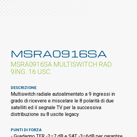
MSRA0916SA
MSRA0916SA MULTISWITCH RAD.
9ING. 16 USC.
DESCRIZIONE
Multiswitch radiale autoalimentato a 9 ingressi in
grado di ricevere e miscelare le 8 polarità di due
satelliti ed il segnale TV per la successiva
distribuzione su 8 uscite legacy.
PUNTI DI FORZA
- Guadagno TER -2÷7 dB e SAT -3÷6dB per garantire