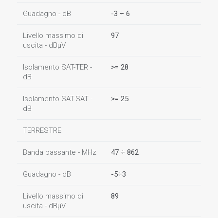
Guadagno - dB
-3 ÷ 6
Livello massimo di
97
uscita - dBµV
Isolamento SAT-TER -
>= 28
dB
Isolamento SAT-SAT -
>= 25
dB
TERRESTRE
Banda passante - MHz
47 ÷ 862
Guadagno - dB
-5÷3
Livello massimo di
89
uscita - dBµV