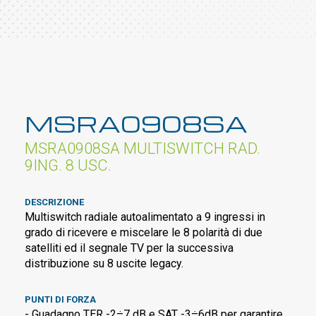
MSRA0908SA
MSRA0908SA MULTISWITCH RAD.
9ING. 8 USC.
DESCRIZIONE
Multiswitch radiale autoalimentato a 9 ingressi in
grado di ricevere e miscelare le 8 polarità di due
satelliti ed il segnale TV per la successiva
distribuzione su 8 uscite legacy.
PUNTI DI FORZA
- Guadagno TER -2÷7 dB e SAT -3÷6dB per garantire