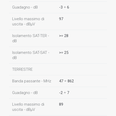
Guadagno - dB
-3 ÷ 6
Livello massimo di
97
uscita - dBµV
Isolamento SAT-TER -
>= 28
dB
Isolamento SAT-SAT -
>= 25
dB
TERRESTRE
Banda passante - MHz
47 ÷ 862
Guadagno - dB
-2 ÷ 7
Livello massimo di
89
uscita - dBµV