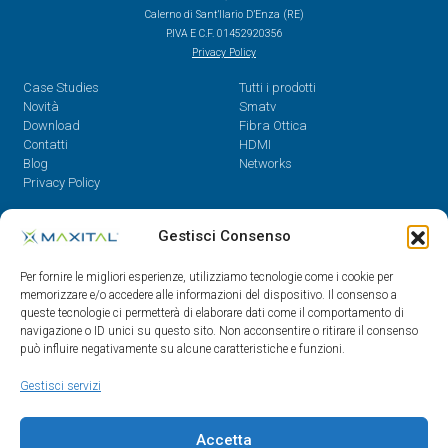
Calerno di Sant’Ilario D’Enza (RE)
P.IVA E C.F. 01452920356
Privacy Policy
Case Studies
Tutti i prodotti
Novità
Smatv
Download
Fibra Ottica
Contatti
HDMI
Blog
Networks
Privacy Policy
Contatti
Gestisci Consenso
Dal Lunedì al Venerdì,
Per fornire le migliori esperienze, utilizziamo tecnologie come i cookie per
08.30 - 12.30 / 14 - 18
memorizzare e/o accedere alle informazioni del dispositivo. Il consenso a
queste tecnologie ci permetterà di elaborare dati come il comportamento di
0522/909701
navigazione o ID unici su questo sito. Non acconsentire o ritirare il consenso
0522/909748
può influire negativamente su alcune caratteristiche e funzioni.
info@maxital.it
Gestisci servizi
Accetta