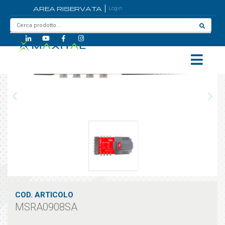
AREA RISERVATA
Login
Home
/
MSRA0908SA
COD. ARTICOLO
MSRA0908SA