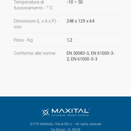
Temperatura di
-10 ÷ 50
funzionamento - ° C
Dimensioni (L x A x P) -
248 x 129 x 64
mm
Peso - Kg
1,2
Conforme alle norme
EN 50083-3, EN 61000-3-
2, EN 61000-3-3
© FTE MAXIMAL ITALIA SRLU – All rights reserved
Via Edison, 15 42049