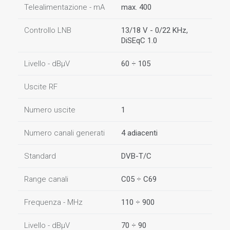
Telealimentazione - mA
max. 400
Controllo LNB
13/18 V - 0/22 KHz,
DiSEqC 1.0
Livello - dBµV
60 ÷ 105
Uscite RF
Numero uscite
1
Numero canali generati
4 adiacenti
Standard
DVB-T/C
Range canali
C05 ÷ C69
Frequenza - MHz
110 ÷ 900
Livello - dBµV
70 ÷ 90