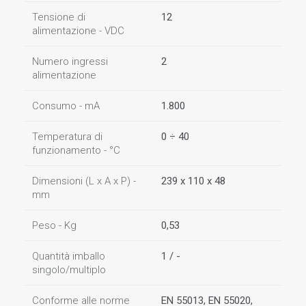
Tensione di
12
alimentazione - VDC
Numero ingressi
2
alimentazione
Consumo - mA
1.800
Temperatura di
0 ÷ 40
funzionamento - °C
Dimensioni (L x A x P) -
239 x 110 x 48
mm
Peso - Kg
0,53
Quantità imballo
1 / -
singolo/multiplo
Conforme alle norme
EN 55013, EN 55020,