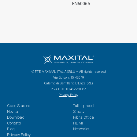
EN60065
© FTE MAXIMAL ITALIA SRLU – All rights reserved
Via Edison, 15 42049
Calerno di Sant’Ilario D’Enza (RE)
P.IVA E C.F. 01452920356
Privacy Policy
Case Studies
Tutti i prodotti
Novità
Smatv
Download
Fibra Ottica
Contatti
HDMI
Blog
Networks
Privacy Policy