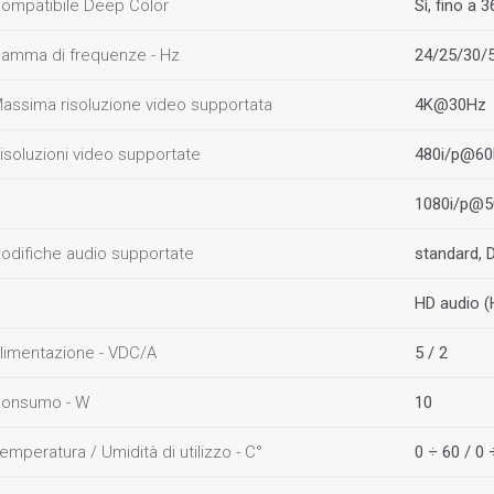
ompatibile Deep Color
Sì, fino a 3
amma di frequenze - Hz
24/25/30/
assima risoluzione video supportata
4K@30Hz
isoluzioni video supportate
480i/p@60
1080i/p@5
odifiche audio supportate
standard, D
HD audio 
limentazione - VDC/A
5 / 2
onsumo - W
10
emperatura / Umidità di utilizzo - C°
0 ÷ 60 / 0