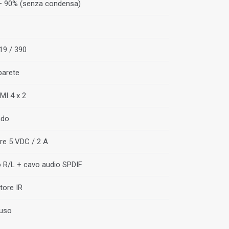
 ÷ 90% (senza condensa)
19 / 390
parete
MI 4 x 2
ndo
re 5 VDC / 2 A
 R/L + cavo audio SPDIF
tore IR
'uso