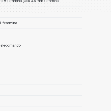
po A femmina, jack 3,5 mm femmina
 A femmina
 Telecomando