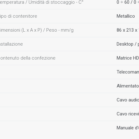
emperatura / Umidità di stoccaggio - C°
0 ÷ 60 / 0
ipo di contenitore
Metallico
imensioni (L x A x P) / Peso - mm/g
86 x 213 x 
nstallazione
Desktop / 
ontenuto della confezione
Matrice HD
Telecoma
Alimentato
Cavo audio
Cavo ricevi
Manuale d