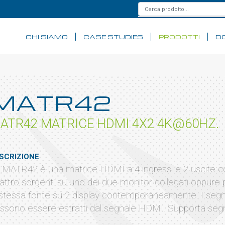
CHI SIAMO
CASE STUDIES
PRODOTTI
D
MATR42
ATR42 MATRICE HDMI 4X2 4K@60HZ.
SCRIZIONE
 MATR42 è una matrice HDMI a 4 ingressi e 2 uscite con
attro sorgenti su uno dei due monitor collegati oppure
 stessa fonte su 2 display contemporaneamente. I segna
ssono essere estratti dal segnale HDMI. Supporta segn