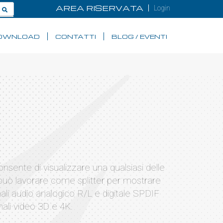
AREA RISERVATA
Login
OWNLOAD
CONTATTI
BLOG / EVENTI
sente di visualizzare una qualsiasi delle
 può lavorare come splitter per mostrare
li audio analogico R/L e digitale SPDIF
ali video 3D e 4K.