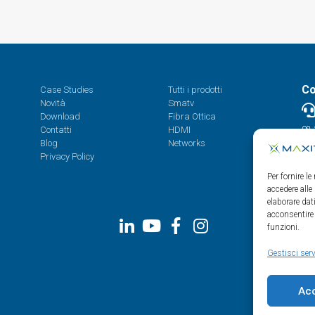
Co
Case Studies
Tutti i prodotti
Novità
Smatv
Download
Fibra Ottica
Contatti
HDMI
08.
Blog
Networks
Privacy Policy
Per fornire l
accedere alle
elaborare da
acconsentire 
funzioni.
Gestisci serv
Ac