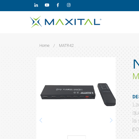
Home
/
MATR42
M
DE
La
qu
la
po