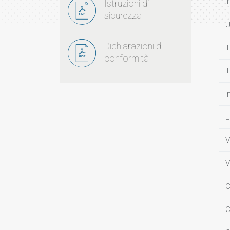
T
Istruzioni di
sicurezza
U
Dichiarazioni di
T
conformità
T
I
L
V
V
C
C