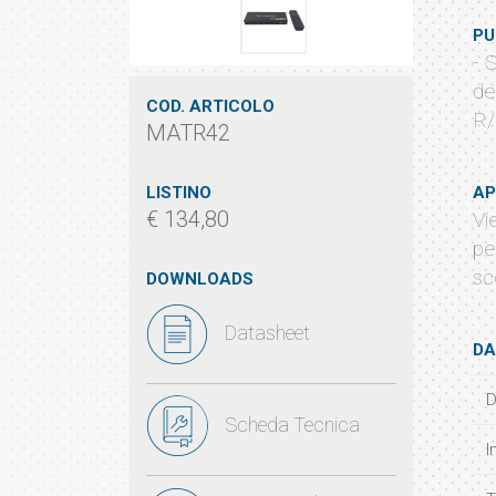
PU
- 
de
COD. ARTICOLO
R/
MATR42
LISTINO
AP
€ 134,80
Vi
pe
sc
DOWNLOADS
Datasheet
DA
D
Scheda Tecnica
I