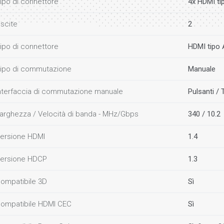
ipo di connettore
4x HDMI ti
scite
2
ipo di connettore
HDMI tipo
ipo di commutazione
Manuale
nterfaccia di commutazione manuale
Pulsanti /
arghezza / Velocità di banda - MHz/Gbps
340 / 10.2
ersione HDMI
1.4
ersione HDCP
1.3
ompatibile 3D
Sì
ompatibile HDMI CEC
Sì