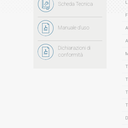
L
Scheda Tecnica
F
Manuale d'uso
A
A
Dichiarazioni di
M
conformità
T
T
T
T
D