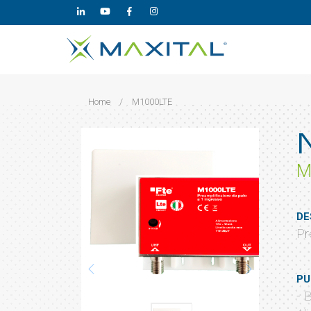
Home
/
M1000LTE
M
DE
Pr
PU
- 