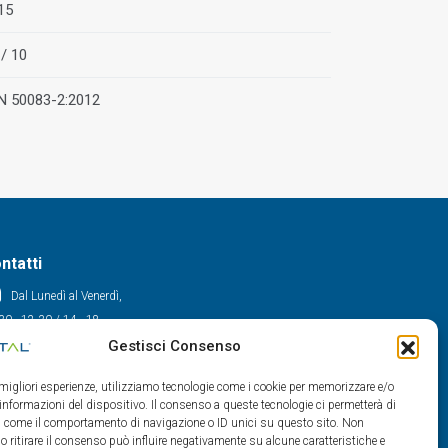
15
 / 10
N 50083-2:2012
ntatti
Dal Lunedì al Venerdì,
30 - 12.30 / 14 - 18
Gestisci Consenso
0522/909701
0522/909748
e migliori esperienze, utilizziamo tecnologie come i cookie per memorizzare e/o
info@maxital.it
 informazioni del dispositivo. Il consenso a queste tecnologie ci permetterà di
ti come il comportamento di navigazione o ID unici su questo sito. Non
o ritirare il consenso può influire negativamente su alcune caratteristiche e