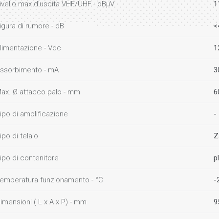
ivello max d'uscita VHF/UHF - dBµV
1
igura di rumore - dB
<
limentazione - Vdc
1
ssorbimento - mA
3
ax. Ø attacco palo - mm
6
ipo di amplificazione
-
ipo di telaio
Z
ipo di contenitore
p
emperatura funzionamento - °C
-
imensioni ( L x A x P) - mm
9