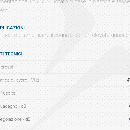
imentazione 12 VDC - Dotato di case in plastica e fasc
taly
PLICAZIONI
nsente di amplificare il segnale con un elevato guadag
TI TECNICI
ngressi
1
anda di lavoro - MHz
4
° uscite
1
uadagno - dB
1
egolazione - dB
1