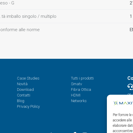
eso - G
2
.tà imballo singolo / multiplo
1
onforme alle norme
E
Co
Case Studies
Tutti i prodotti
Novità
Smatv
Download
Fibra Ottica
Contatti
HDMI
08.
Blog
Networks
Privacy Policy
Per fornire l
accedere alle
elaborare da
acconsentire 