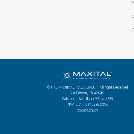
P
Q
C
© FTE MAXIMAL ITALIA SRLU – All rights reserved
Via Edison, 15 42049
Calerno di Sant’Ilario D’Enza (RE)
P.IVA E C.F. 01452920356
Privacy Policy