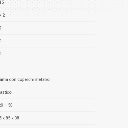
15
= 2
2
0
0
ama con coperchi metallici
lastico
20 ÷ 50
5 x 85 x 38