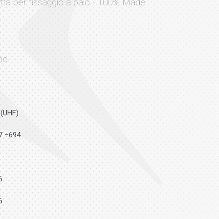
etta per fissaggio a palo - 100% Made
no.
 (UHF)
7 ÷694
6
6