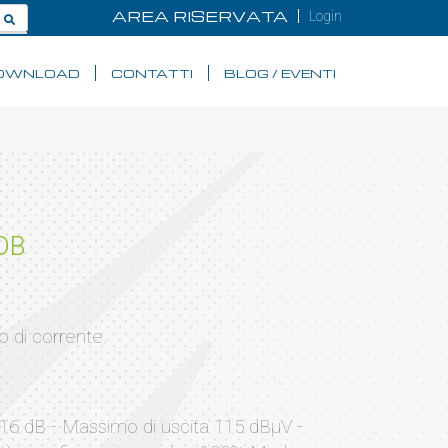
AREA RISERVATA
Login
OWNLOAD
CONTATTI
BLOG / EVENTI
DB
 di corrente.
o 16 dB - Massimo di uscita 115 dBµV -