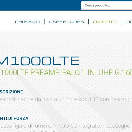
CHI SIAMO
CASE STUDIES
PRODOTTI
D
M1000LTE
1000LTE PREAMP. PALO 1 IN. UHF G.16
SCRIZIONE
eamplificatore da palo a un ingresso UHF con passaggio
NTI DI FORZA
Bassa figura di rumore. - Filtro 5G integrato. - Guadagn