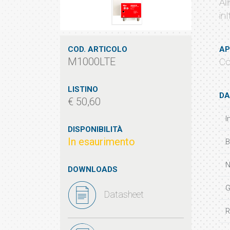
Al
inI
COD. ARTICOLO
AP
M1000LTE
Co
LISTINO
DA
€ 50,60
I
DISPONIBILITÀ
In esaurimento
B
N
DOWNLOADS
G
Datasheet
R