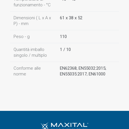
funzionamento - °C
Dimensioni ( L x A x
61 x 38 x 52
P) - mm
Peso - g
110
Quantità imballo
1 / 10
singolo / multiplo
Conforme alle
EN62368; EN55032:2015;
norme
EN55035:2017; EN61000