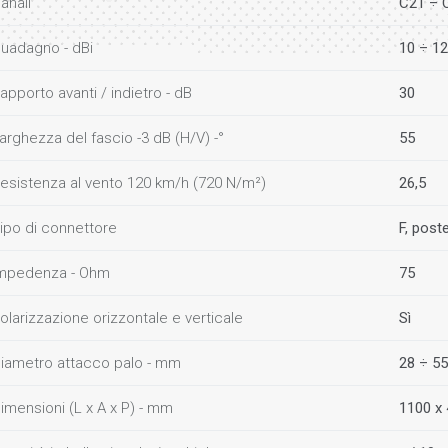
anali
C21 ÷ 
uadagno - dBi
10 ÷ 12
apporto avanti / indietro - dB
30
arghezza del fascio -3 dB (H/V) -°
55
esistenza al vento 120 km/h (720 N/m²)
26,5
ipo di connettore
F, post
mpedenza - Ohm
75
olarizzazione orizzontale e verticale
Sì
iametro attacco palo - mm
28 ÷ 55
imensioni (L x A x P) - mm
1100 x 