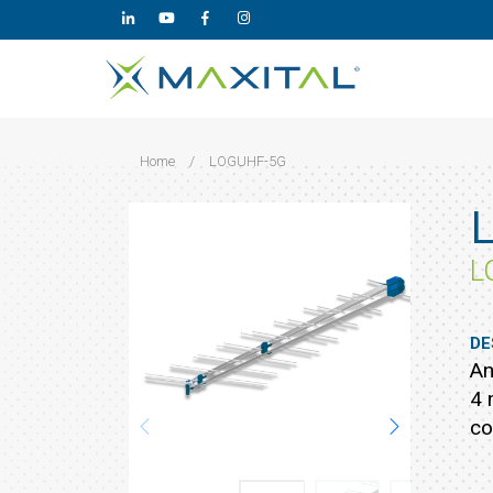
Home
/
LOGUHF-5G
L
DE
An
4 
co