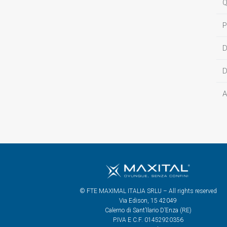
Q
P
D
D
A
© FTE MAXIMAL ITALIA SRLU – All rights reserved
Via Edison, 15 42049
Calerno di Sant’Ilario D’Enza (RE)
P.IVA E C.F. 01452920356