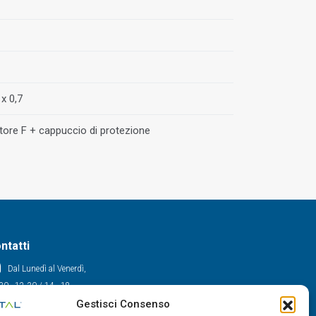
 x 0,7
ore F + cappuccio di protezione
ntatti
Dal Lunedì al Venerdì,
30 - 12.30 / 14 - 18
Gestisci Consenso
0522/909701