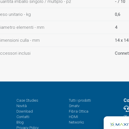
uantità imballo singolo / multiplo - pz
- / 10
eso unitario - kg
0,6
iametro elementi - mm
4
imensioni culla - mm
14 x 14
ccessori inclusi
Connett
Co
Case Studies
Tutti i prodotti
Novità
Smatv
Download
Fibra Ottica
Contatti
HDMI
08.
Blog
Networks
Privacy Policy