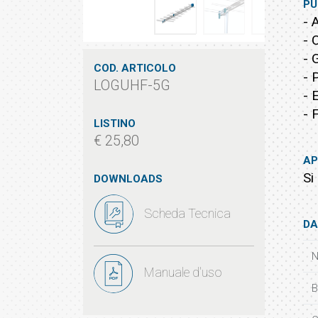
PU
- 
- 
- 
COD. ARTICOLO
- 
LOGUHF-5G
- 
- 
LISTINO
€ 25,80
AP
Si
DOWNLOADS
Scheda Tecnica
DA
N
Manuale d'uso
B