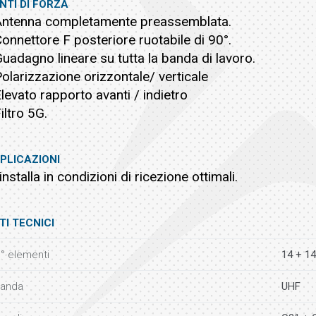
NTI DI FORZA
Antenna completamente preassemblata.
Connettore F posteriore ruotabile di 90°.
Guadagno lineare su tutta la banda di lavoro.
Polarizzazione orizzontale/ verticale
Elevato rapporto avanti / indietro
Filtro 5G.
PLICAZIONI
 installa in condizioni di ricezione ottimali.
TI TECNICI
° elementi
14 + 14
anda
UHF