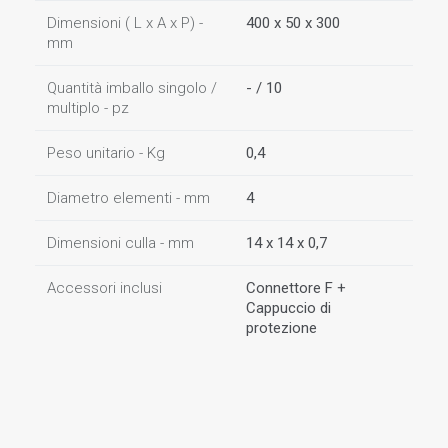
Dimensioni ( L x A x P) -
400 x 50 x 300
mm
Quantità imballo singolo /
- / 10
multiplo - pz
Peso unitario - Kg
0,4
Diametro elementi - mm
4
Dimensioni culla - mm
14 x 14 x 0,7
Accessori inclusi
Connettore F +
Cappuccio di
protezione