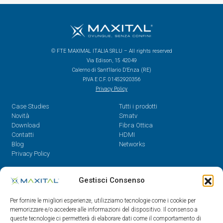
© FTE MAXIMAL ITALIA SRLU – All rights reserved
Via Edison, 15 42049
Calerno di Sant’Ilario D’Enza (RE)
P.IVA E C.F. 01452920356
Privacy Policy
Case Studies
Tutti i prodotti
Novità
Smatv
Download
Fibra Ottica
Contatti
HDMI
Blog
Networks
Privacy Policy
Contatti
Gestisci Consenso
Dal Lunedì al Venerdì,
Per fornire le migliori esperienze, utilizziamo tecnologie come i cookie per
08.30 - 12.30 / 14 - 18
memorizzare e/o accedere alle informazioni del dispositivo. Il consenso a
queste tecnologie ci permetterà di elaborare dati come il comportamento di
0522/909701