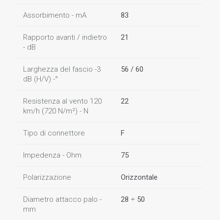
Assorbimento - mA
83
Rapporto avanti / indietro
21
- dB
Larghezza del fascio -3
56 / 60
dB (H/V) -°
Resistenza al vento 120
22
km/h (720 N/m²) - N
Tipo di connettore
F
Impedenza - Ohm
75
Polarizzazione
Orizzontale
Diametro attacco palo -
28 ÷ 50
mm