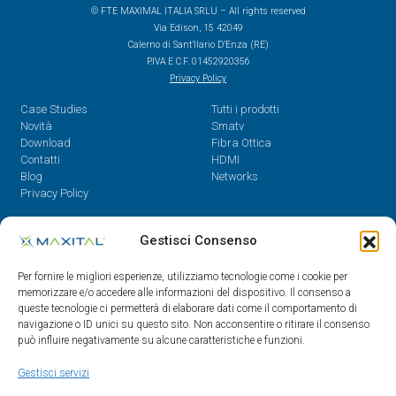
© FTE MAXIMAL ITALIA SRLU – All rights reserved
Via Edison, 15 42049
Calerno di Sant’Ilario D’Enza (RE)
P.IVA E C.F. 01452920356
Privacy Policy
Case Studies
Tutti i prodotti
Novità
Smatv
Download
Fibra Ottica
Contatti
HDMI
Blog
Networks
Privacy Policy
Contatti
Gestisci Consenso
Dal Lunedì al Venerdì,
Per fornire le migliori esperienze, utilizziamo tecnologie come i cookie per
08.30 - 12.30 / 14 - 18
memorizzare e/o accedere alle informazioni del dispositivo. Il consenso a
queste tecnologie ci permetterà di elaborare dati come il comportamento di
0522/909701
navigazione o ID unici su questo sito. Non acconsentire o ritirare il consenso
0522/909748
può influire negativamente su alcune caratteristiche e funzioni.
info@maxital.it
Gestisci servizi