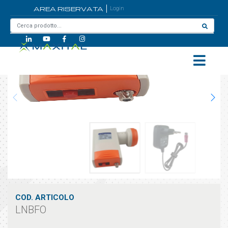
AREA RISERVATA
Login
Home
/
LNBFO
COD. ARTICOLO
LNBFO