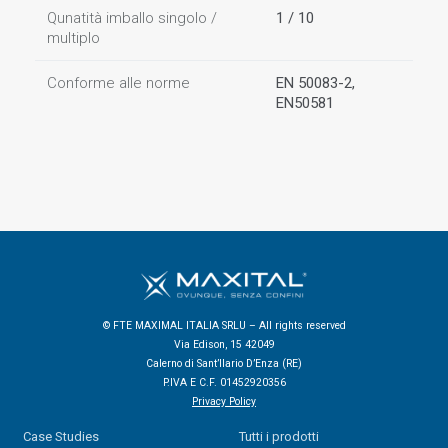
Qunatità imballo singolo /
1 / 10
multiplo
Conforme alle norme
EN 50083-2,
EN50581
© FTE MAXIMAL ITALIA SRLU – All rights reserved
Via Edison, 15 42049
Calerno di Sant’Ilario D’Enza (RE)
P.IVA E C.F. 01452920356
Privacy Policy
Case Studies
Tutti i prodotti