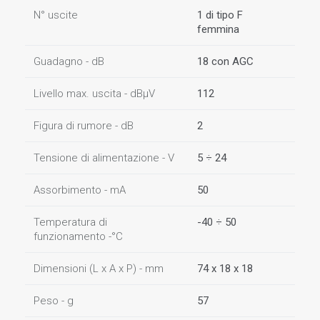
N° uscite
1 di tipo F
femmina
Guadagno - dB
18 con AGC
Livello max. uscita - dBµV
112
Figura di rumore - dB
2
Tensione di alimentazione - V
5 ÷ 24
Assorbimento - mA
50
Temperatura di
-40 ÷ 50
funzionamento -°C
Dimensioni (L x A x P) - mm
74 x 18 x 18
Peso - g
57