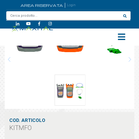
AREA RISERVATA
Login
Home
/
KITMFO
COD. ARTICOLO
KITMFO