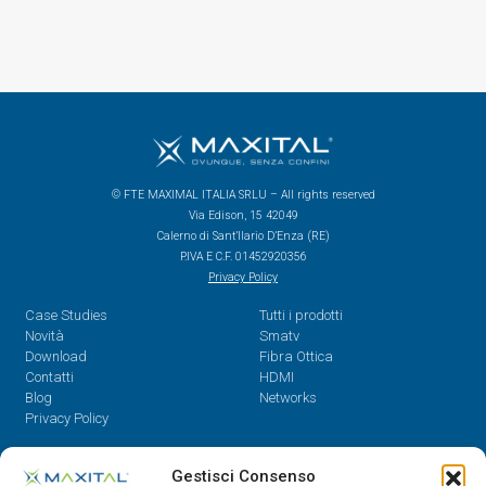
© FTE MAXIMAL ITALIA SRLU – All rights reserved
Via Edison, 15 42049
Calerno di Sant’Ilario D’Enza (RE)
P.IVA E C.F. 01452920356
Privacy Policy
Case Studies
Tutti i prodotti
Novità
Smatv
Download
Fibra Ottica
Contatti
HDMI
Blog
Networks
Privacy Policy
Contatti
Gestisci Consenso