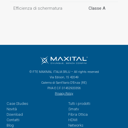
Efficienza di schermatura
Classe A
© FTE MAXIMAL ITALIA SRLU – All rights reserved
Via Edison, 15 42049
Calerno di Sant’Ilario D’Enza (RE)
P.IVA E C.F. 01452920356
Privacy Policy
Case Studies
Tutti i prodotti
Novità
Smatv
Download
Fibra Ottica
Contatti
HDMI
Blog
Networks