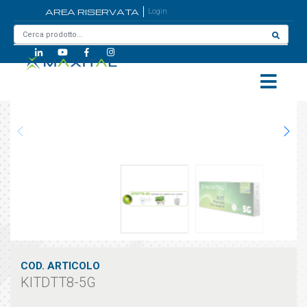
AREA RISERVATA
Login
Home
/
KITDTT8-5G
COD. ARTICOLO
KITDTT8-5G