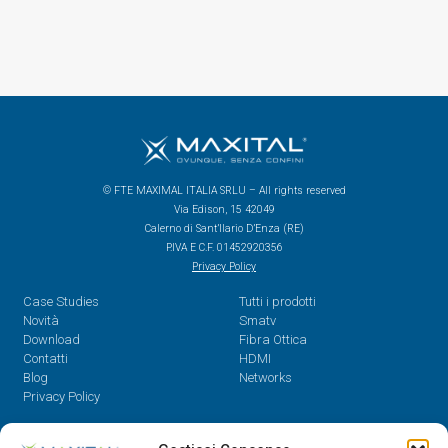
© FTE MAXIMAL ITALIA SRLU – All rights reserved
Via Edison, 15 42049
Calerno di Sant’Ilario D’Enza (RE)
P.IVA E C.F. 01452920356
Privacy Policy
Case Studies
Tutti i prodotti
Novità
Smatv
Download
Fibra Ottica
Contatti
HDMI
Blog
Networks
Privacy Policy
Contatti