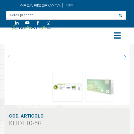
AREA RISERVATA
Login
Home
/
KITDTT0-5G
COD. ARTICOLO
KITDTT0-5G