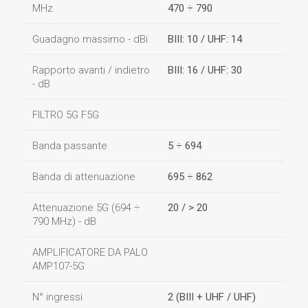
MHz
470 ÷ 790
Guadagno massimo - dBi
BIII: 10 / UHF: 14
Rapporto avanti / indietro
BIII: 16 / UHF: 30
- dB
FILTRO 5G F5G
Banda passante
5 ÷ 694
Banda di attenuazione
695 ÷ 862
Attenuazione 5G (694 ÷
20 / > 20
790 MHz) - dB
AMPLIFICATORE DA PALO
AMP107-5G
N° ingressi
2 (BIII + UHF / UHF)