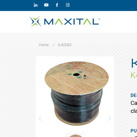
Home
/
K403B3
K
DE
Ca
cl
PU