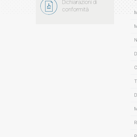
Dichiarazioni di
conformità
M
M
N
D
C
T
D
M
R
P