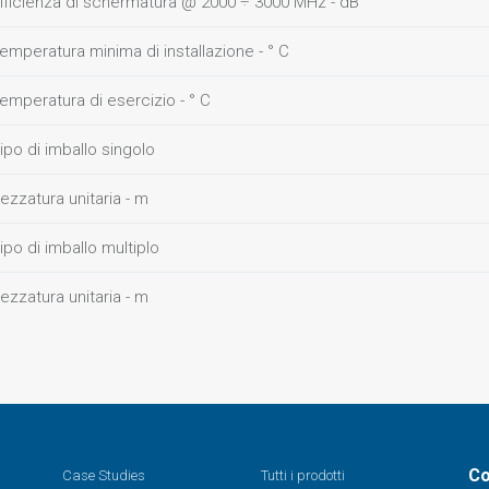
fficienza di schermatura @ 2000 ÷ 3000 MHz - dB
emperatura minima di installazione - ° C
emperatura di esercizio - ° C
ipo di imballo singolo
ezzatura unitaria - m
ipo di imballo multiplo
ezzatura unitaria - m
Co
Case Studies
Tutti i prodotti