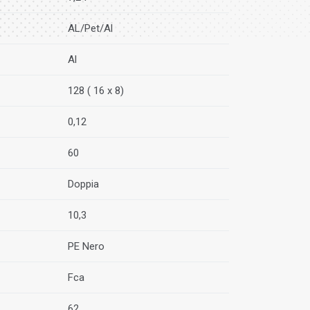
AL/Pet/Al
Al
128 ( 16 x 8)
0,12
60
Doppia
10,3
PE Nero
Fca
62