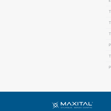
E
T
T
T
P
T
P