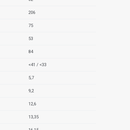
206
75
53
84
<41 / <33
5,7
9,2
12,6
13,35