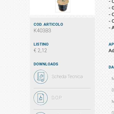
- 
- 
- 
- 
COD. ARTICOLO
- 
K403B3
LISTINO
AP
€ 2,12
Ad
DOWNLOADS
DA
Scheda Tecnica
M
D
D.O.P.
M
D