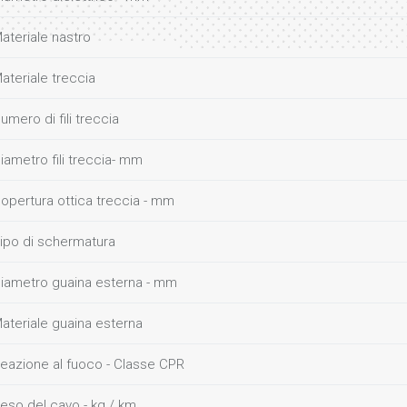
ateriale nastro
ateriale treccia
umero di fili treccia
iametro fili treccia- mm
opertura ottica treccia - mm
ipo di schermatura
iametro guaina esterna - mm
ateriale guaina esterna
eazione al fuoco - Classe CPR
eso del cavo - kg / km