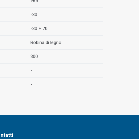
>65
-30
-30 ÷ 70
Bobina di legno
300
-
-
ntatti