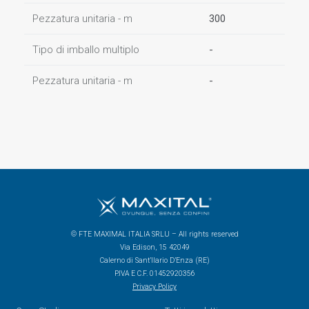
Pezzatura unitaria - m
300
Tipo di imballo multiplo
-
Pezzatura unitaria - m
-
© FTE MAXIMAL ITALIA SRLU – All rights reserved
Via Edison, 15 42049
Calerno di Sant’Ilario D’Enza (RE)
P.IVA E C.F. 01452920356
Privacy Policy