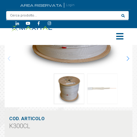
AREA RISERVATA
Login
Home
/
K300CL
COD. ARTICOLO
K300CL