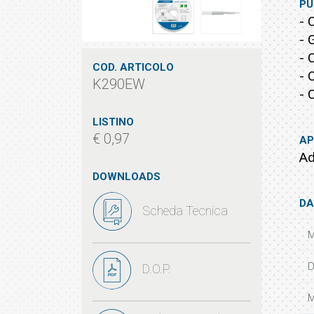
PU
- 
- 
- 
COD. ARTICOLO
- 
K290EW
- 
LISTINO
€ 0,97
AP
Ad
DOWNLOADS
DA
Scheda Tecnica
M
D
D.O.P.
M