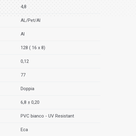
4,8
AL/Pet/Al
Al
128 ( 16 x 8)
0,12
77
Doppia
6,8 ± 0,20
PVC bianco - UV Resistant
Eca