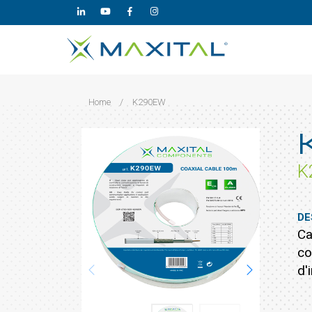
Home
/
K290EW
K
DE
Ca
co
d'