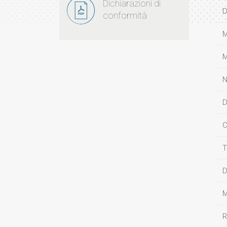
Dichiarazioni di
D
conformità
M
M
N
D
C
T
D
M
R