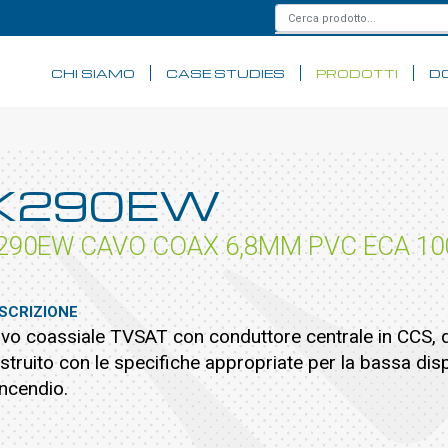
CHI SIAMO
CASE STUDIES
PRODOTTI
D
K290EW
290EW CAVO COAX 6,8MM PVC ECA 10
SCRIZIONE
vo coassiale TVSAT con conduttore centrale in CCS, 
struito con le specifiche appropriate per la bassa dis
incendio.