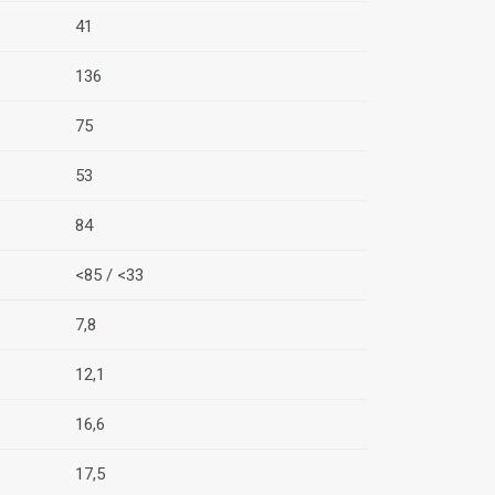
41
136
75
53
84
<85 / <33
7,8
12,1
16,6
17,5