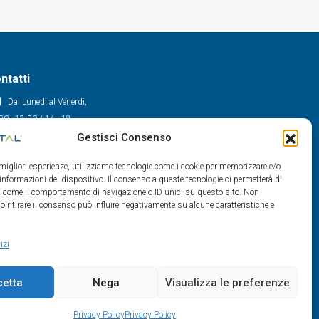
ntatti
Dal Lunedì al Venerdì,
30 - 12.30 / 14 - 18
Gestisci Consenso
0522/909701
0522/909748
e migliori esperienze, utilizziamo tecnologie come i cookie per memorizzare e/o
info@maxital.it
 informazioni del dispositivo. Il consenso a queste tecnologie ci permetterà di
ti come il comportamento di navigazione o ID unici su questo sito. Non
o ritirare il consenso può influire negativamente su alcune caratteristiche e
izi
cetta
Nega
Visualizza le preferenze
Privacy Policy
Privacy Policy