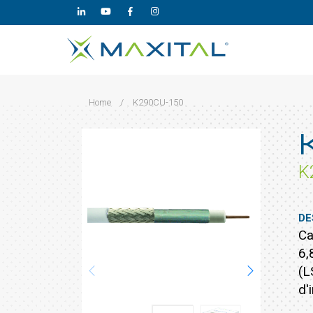
Home
/
K290CU-150
K
DE
Ca
6,
(L
d'