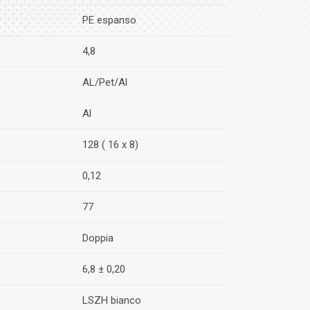
PE espanso
4,8
AL/Pet/Al
Al
128 ( 16 x 8)
0,12
77
Doppia
6,8 ± 0,20
LSZH bianco