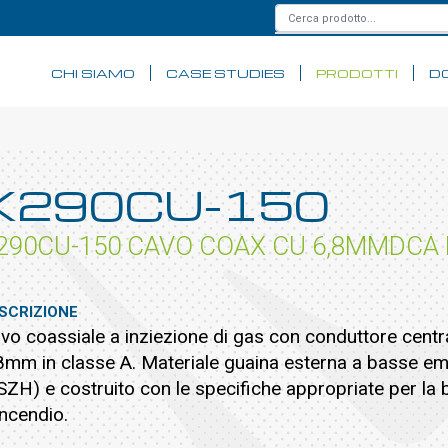
CHI SIAMO
CASE STUDIES
PRODOTTI
D
K290CU-150
290CU-150 CAVO COAX CU 6,8MMDCA
SCRIZIONE
vo coassiale a inziezione di gas con conduttore cent
8mm in classe A. Materiale guaina esterna a basse emi
SZH) e costruito con le specifiche appropriate per la 
incendio.