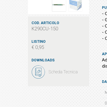
PU
- 
- 
COD. ARTICOLO
- 
K290CU-150
- 
- 
LISTINO
€ 0,95
AP
Ad
DOWNLOADS
di
Scheda Tecnica
DA
M
D