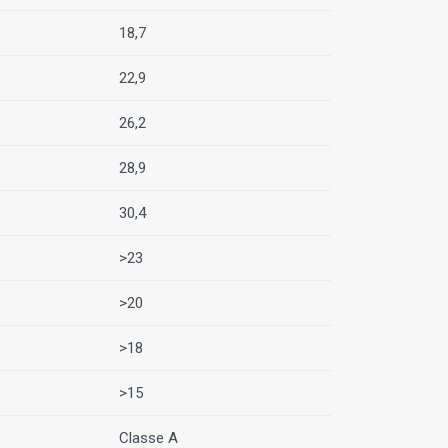
18,7
22,9
26,2
28,9
30,4
>23
>20
>18
>15
Classe A