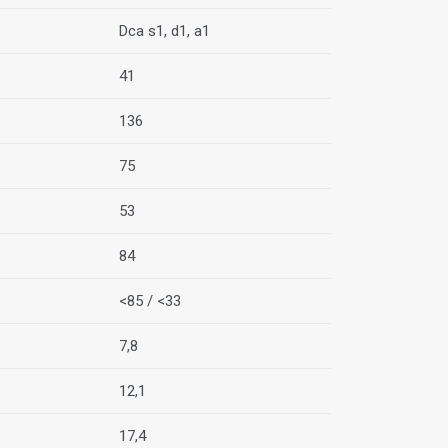
Dca s1, d1, a1
41
136
75
53
84
<85 / <33
7,8
12,1
17,4