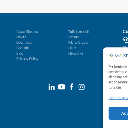
Co
Case Studies
Tutti i prodotti
Novità
Smatv
Download
Fibra Ottica
Contatti
HDMI
08.
Blog
Networks
Privacy Policy
Per fornire l
accedere alle
elaborare da
acconsentire 
funzioni.
Gestisci serv
Ac