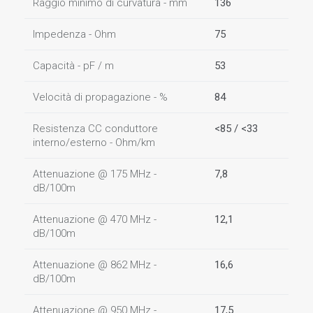
Raggio minimo di curvatura - mm
136
Impedenza - Ohm
75
Capacità - pF / m
53
Velocità di propagazione - %
84
Resistenza CC conduttore
<85 / <33
interno/esterno - Ohm/km
Attenuazione @ 175 MHz -
7,8
dB/100m
Attenuazione @ 470 MHz -
12,1
dB/100m
Attenuazione @ 862 MHz -
16,6
dB/100m
Attenuazione @ 950 MHz -
17,5