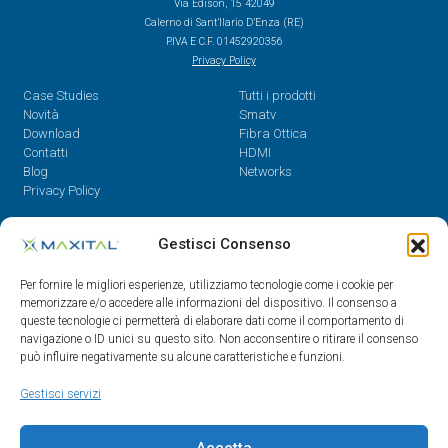
Via Edison, 15 42049
Calerno di Sant’Ilario D’Enza (RE)
P.IVA E C.F. 01452920356
Privacy Policy
Case Studies
Tutti i prodotti
Novità
Smatv
Download
Fibra Ottica
Contatti
HDMI
Blog
Networks
Privacy Policy
Contatti
Gestisci Consenso
Dal Lunedì al Venerdì,
Per fornire le migliori esperienze, utilizziamo tecnologie come i cookie per
08.30 - 12.30 / 14 - 18
memorizzare e/o accedere alle informazioni del dispositivo. Il consenso a
queste tecnologie ci permetterà di elaborare dati come il comportamento di
0522/909701
navigazione o ID unici su questo sito. Non acconsentire o ritirare il consenso
0522/909748
può influire negativamente su alcune caratteristiche e funzioni.
info@maxital.it
Gestisci servizi
Accetta