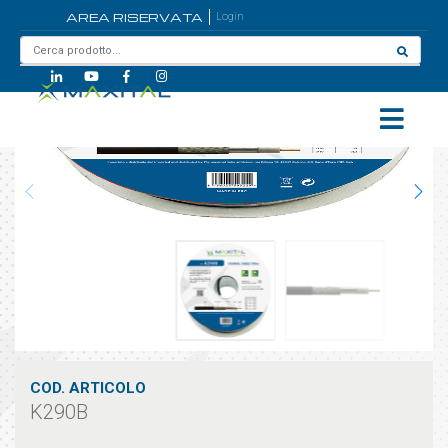
AREA RISERVATA
Login
Home
/
K290B
COD. ARTICOLO
K290B