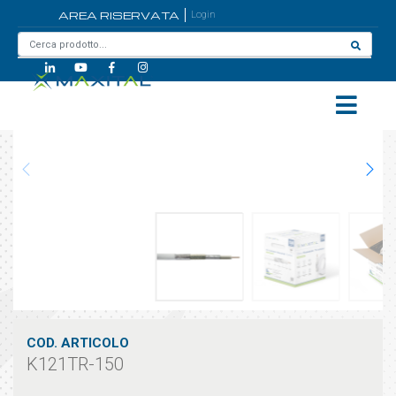
AREA RISERVATA
Login
Home
/
K121TR-150
COD. ARTICOLO
K121TR-150