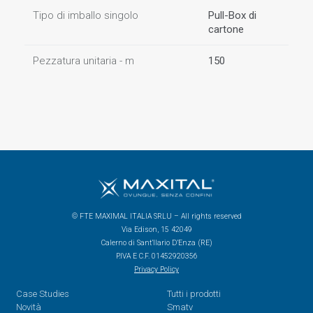
Tipo di imballo singolo
Pull-Box di
cartone
Pezzatura unitaria - m
150
© FTE MAXIMAL ITALIA SRLU – All rights reserved
Via Edison, 15 42049
Calerno di Sant’Ilario D’Enza (RE)
P.IVA E C.F. 01452920356
Privacy Policy
Case Studies
Tutti i prodotti
Novità
Smatv