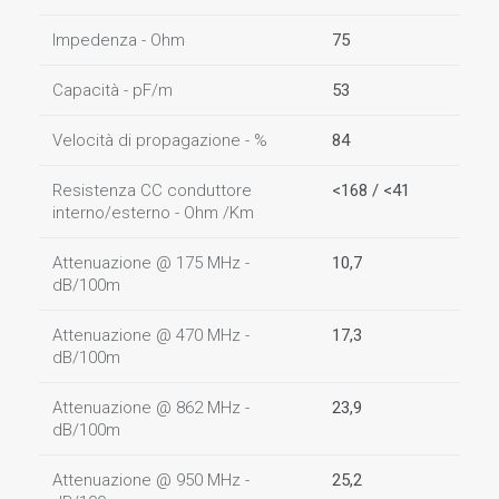
Impedenza - Ohm
75
Capacità - pF/m
53
Velocità di propagazione - %
84
Resistenza CC conduttore
<168 / <41
interno/esterno - Ohm /Km
Attenuazione @ 175 MHz -
10,7
dB/100m
Attenuazione @ 470 MHz -
17,3
dB/100m
Attenuazione @ 862 MHz -
23,9
dB/100m
Attenuazione @ 950 MHz -
25,2