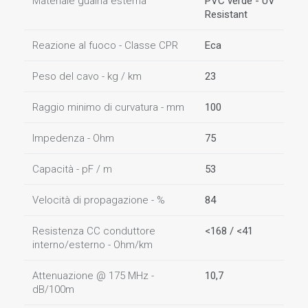
Materiale guaina esterna
PVC verde - UV
Resistant
Reazione al fuoco - Classe CPR
Eca
Peso del cavo - kg / km
23
Raggio minimo di curvatura - mm
100
Impedenza - Ohm
75
Capacità - pF / m
53
Velocità di propagazione - %
84
Resistenza CC conduttore
<168 / <41
interno/esterno - Ohm/km
Attenuazione @ 175 MHz -
10,7
dB/100m