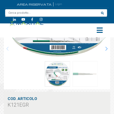
AREA RISERVATA
Login
Home
/
K121EGR
COD. ARTICOLO
K121EGR