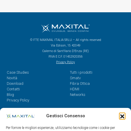
© FTE MAXIMAL ITALIA SRLU – All rights reserved
Via Edison, 15 42049
Calerno di Sant’Ilario D’Enza (RE)
P.IVA E C.F. 01452920356
Privacy Policy
Case Studies
Tutti i prodotti
Novità
Smatv
Download
Fibra Ottica
Contatti
HDMI
Blog
Networks
Privacy Policy
Contatti
Gestisci Consenso
Dal Lunedì al Venerdì,
Per fornire le migliori esperienze, utilizziamo tecnologie come i cookie per