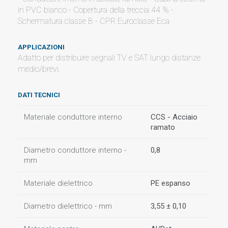
in PVC bianco - Copertura della treccia 44 % -
Schermatura classe B - CPR Euroclasse Eca
APPLICAZIONI
Adatto per distribuire segnali TV e SAT lungo distanze
medio/brevi.
DATI TECNICI
Materiale conduttore interno
CCS - Acciaio
ramato
Diametro conduttore interno -
0,8
mm
Materiale dielettrico
PE espanso
Diametro dielettrico - mm
3,55 ± 0,10