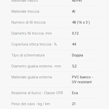
Materiale nastro
Al/Pet
Materiale treccia
Al
Numero di fili treccia
48 (16 x 3 )
Diametro fili treccia- mm
0,12
Copertura ottica treccia - %
44
Tipo di schermatura
Doppia
Diametro guaina esterna - mm
5,2
Materiale guaina esterna
PVC bianco -
UV resistant
Reazione al fuoco - Classe CPR
Eca
Peso del cavo - kg / km
21