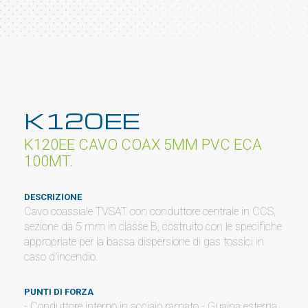
K120EE
K120EE CAVO COAX 5MM PVC ECA
100MT.
DESCRIZIONE
Cavo coassiale TVSAT con conduttore centrale in CCS,
sezione da 5 mm in classe B, costruito con le specifiche
appropriate per la bassa dispersione di gas tossici in
caso d'incendio.
PUNTI DI FORZA
- Conduttore interno in acciaio ramato - Guaina esterna