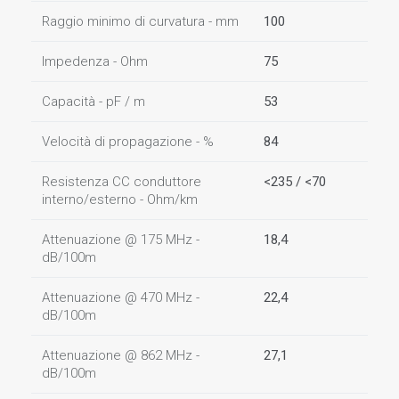
Raggio minimo di curvatura - mm
100
Impedenza - Ohm
75
Capacità - pF / m
53
Velocità di propagazione - %
84
Resistenza CC conduttore
<235 / <70
interno/esterno - Ohm/km
Attenuazione @ 175 MHz -
18,4
dB/100m
Attenuazione @ 470 MHz -
22,4
dB/100m
Attenuazione @ 862 MHz -
27,1
dB/100m