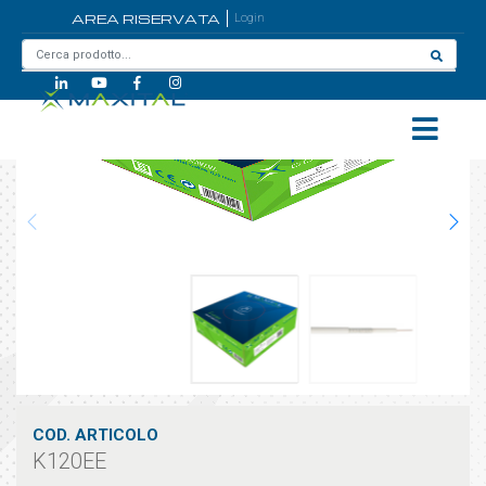
AREA RISERVATA
Login
Home
/
K120EE
COD. ARTICOLO
K120EE