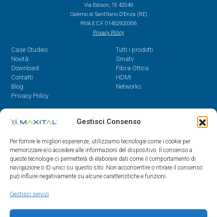
Via Edison, 15 42049
Calerno di Sant’Ilario D’Enza (RE)
P.IVA E C.F. 01452920356
Privacy Policy
Case Studies
Tutti i prodotti
Novità
Smatv
Download
Fibra Ottica
Contatti
HDMI
Blog
Networks
Privacy Policy
Contatti
Gestisci Consenso
Dal Lunedì al Venerdì,
Per fornire le migliori esperienze, utilizziamo tecnologie come i cookie per
08.30 - 12.30 / 14 - 18
memorizzare e/o accedere alle informazioni del dispositivo. Il consenso a
queste tecnologie ci permetterà di elaborare dati come il comportamento di
0522/909701
navigazione o ID unici su questo sito. Non acconsentire o ritirare il consenso
0522/909748
può influire negativamente su alcune caratteristiche e funzioni.
info@maxital.it
Gestisci servizi