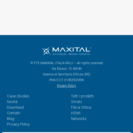
© FTE MAXIMAL ITALIA SRLU – All rights reserved
Via Edison, 15 42049
Calerno di Sant’Ilario D’Enza (RE)
P.IVA E C.F. 01452920356
Privacy Policy
Case Studies
Tutti i prodotti
Novità
Smatv
Download
Fibra Ottica
Contatti
HDMI
Blog
Networks
Privacy Policy