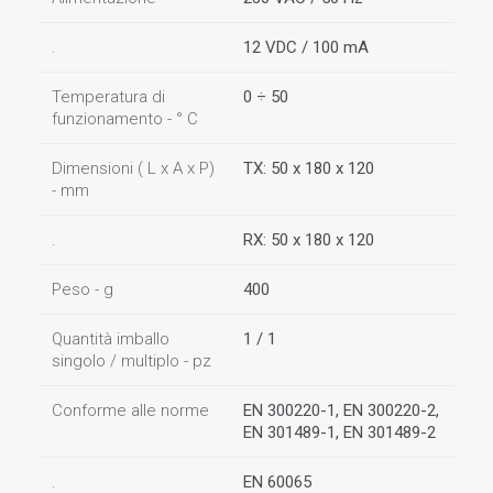
.
12 VDC / 100 mA
Temperatura di
0 ÷ 50
funzionamento - ° C
Dimensioni ( L x A x P)
TX: 50 x 180 x 120
- mm
.
RX: 50 x 180 x 120
Peso - g
400
Quantità imballo
1 / 1
singolo / multiplo - pz
Conforme alle norme
EN 300220-1, EN 300220-2,
EN 301489-1, EN 301489-2
.
EN 60065