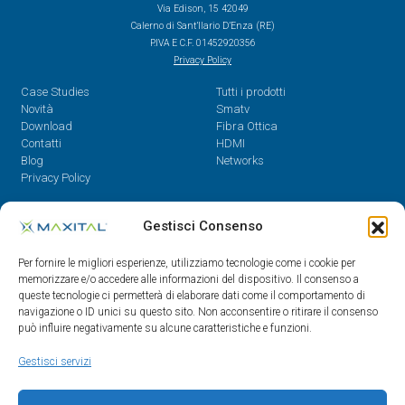
Via Edison, 15 42049
Calerno di Sant’Ilario D’Enza (RE)
P.IVA E C.F. 01452920356
Privacy Policy
Case Studies
Tutti i prodotti
Novità
Smatv
Download
Fibra Ottica
Contatti
HDMI
Blog
Networks
Privacy Policy
Contatti
Gestisci Consenso
Dal Lunedì al Venerdì,
Per fornire le migliori esperienze, utilizziamo tecnologie come i cookie per
08.30 - 12.30 / 14 - 18
memorizzare e/o accedere alle informazioni del dispositivo. Il consenso a
queste tecnologie ci permetterà di elaborare dati come il comportamento di
0522/909701
navigazione o ID unici su questo sito. Non acconsentire o ritirare il consenso
0522/909748
può influire negativamente su alcune caratteristiche e funzioni.
info@maxital.it
Gestisci servizi