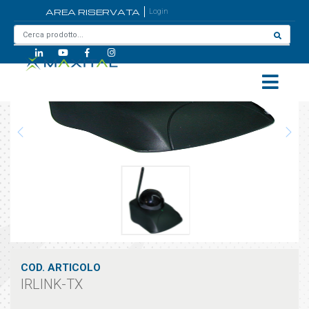
AREA RISERVATA
Login
Home
/
IRLINK-TX
COD. ARTICOLO
IRLINK-TX