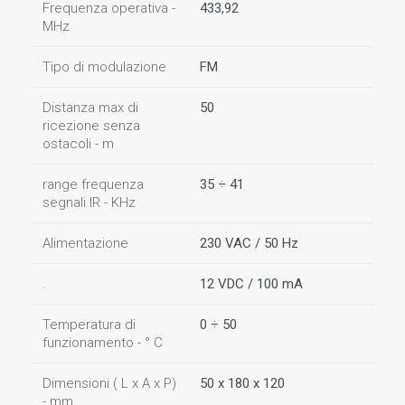
Frequenza operativa -
433,92
MHz
Tipo di modulazione
FM
Distanza max di
50
ricezione senza
ostacoli - m
range frequenza
35 ÷ 41
segnali IR - KHz
Alimentazione
230 VAC / 50 Hz
.
12 VDC / 100 mA
Temperatura di
0 ÷ 50
funzionamento - ° C
Dimensioni ( L x A x P)
50 x 180 x 120
- mm