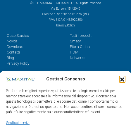
© FTE MAXIMAL ITALIA SRLU – All rights reserved
Via Edison, 15 42049
Calerno di Sant’Ilario D’Enza (RE)
P.IVA E C.F. 01452920356
Privacy Policy
Case Studies
Tutti i prodotti
Novità
Smatv
Download
Fibra Ottica
Contatti
HDMI
Blog
Networks
Privacy Policy
Contatti
Gestisci Consenso
Dal Lunedì al Venerdì,
Per fornire le migliori esperienze, utilizziamo tecnologie come i cookie per
08.30 - 12.30 / 14 - 18
memorizzare e/o accedere alle informazioni del dispositivo. Il consenso a
queste tecnologie ci permetterà di elaborare dati come il comportamento di
0522/909701
navigazione o ID unici su questo sito. Non acconsentire o ritirare il consenso
0522/909748
può influire negativamente su alcune caratteristiche e funzioni.
info@maxital.it
Gestisci servizi