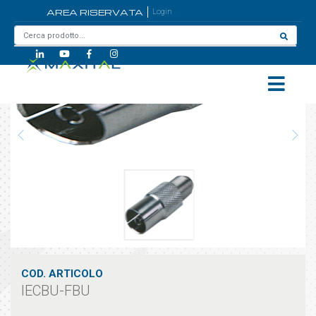
AREA RISERVATA
Login
Home
/
IECBU-FBU
COD. ARTICOLO
IECBU-FBU