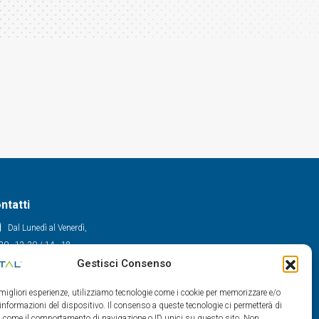
ntatti
Dal Lunedì al Venerdì,
30 - 12.30 / 14 - 18
Gestisci Consenso
0522/909701
0522/909748
e migliori esperienze, utilizziamo tecnologie come i cookie per memorizzare e/o
info@maxital.it
 informazioni del dispositivo. Il consenso a queste tecnologie ci permetterà di
ti come il comportamento di navigazione o ID unici su questo sito. Non