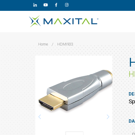
Home
/
HDMI933
H
DE
Sp
DA
D