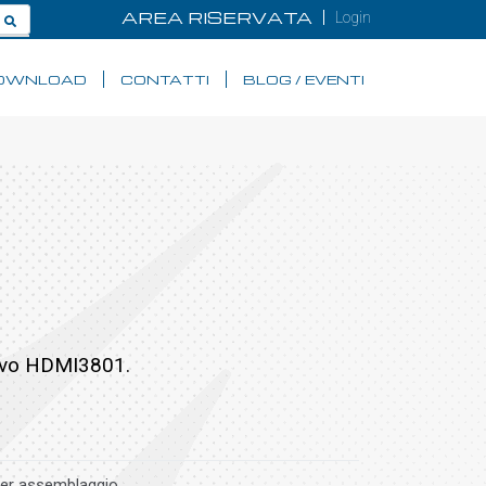
AREA RISERVATA
Login
OWNLOAD
CONTATTI
BLOG / EVENTI
cavo HDMI3801.
er assemblaggio