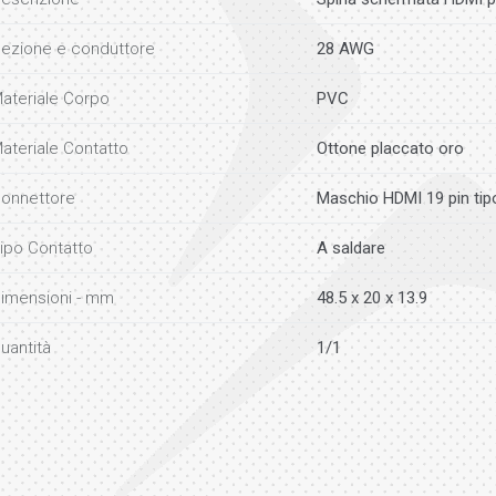
ezione e conduttore
28 AWG
ateriale Corpo
PVC
ateriale Contatto
Ottone placcato oro
onnettore
Maschio HDMI 19 pin tip
ipo Contatto
A saldare
imensioni - mm
48.5 x 20 x 13.9
uantità
1/1