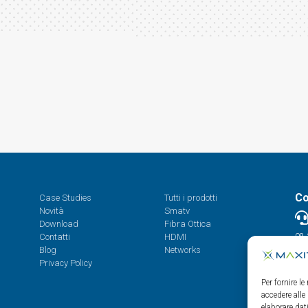
Co
Case Studies
Tutti i prodotti
Novità
Smatv
Download
Fibra Ottica
Contatti
HDMI
08.
Blog
Networks
Privacy Policy
Per fornire l
accedere alle
elaborare da