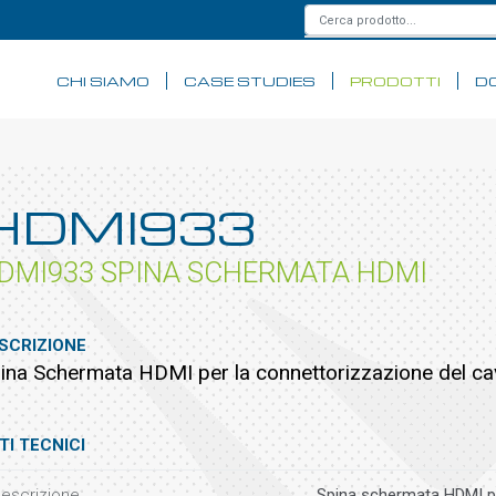
CHI SIAMO
CASE STUDIES
PRODOTTI
D
HDMI933
DMI933 SPINA SCHERMATA HDMI
SCRIZIONE
ina Schermata HDMI per la connettorizzazione del 
TI TECNICI
escrizione
Spina schermata HDMI p