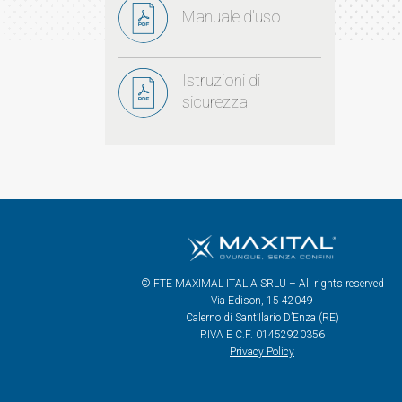
Manuale d'uso
Istruzioni di
sicurezza
© FTE MAXIMAL ITALIA SRLU – All rights reserved
Via Edison, 15 42049
Calerno di Sant’Ilario D’Enza (RE)
P.IVA E C.F. 01452920356
Privacy Policy